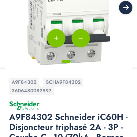
add
remove
A9F84302
SCHA9F84302
3606480082597
A9F84302 Schneider iC60H -
Disjoncteur triphasé 2A - 3P -