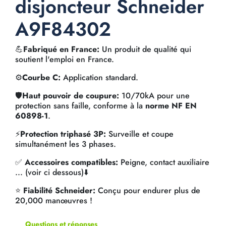
disjoncteur Schneider
A9F84302
💪
Fabriqué en France:
Un produit de qualité qui
soutient l'emploi en France.
⚙️
Courbe C:
Application standard.
🛡️
Haut pouvoir de coupure:
10/70kA pour une
protection sans faille, conforme à la
norme NF EN
60898-1
.
⚡
Protection triphasé 3P:
Surveille et coupe
simultanément les 3 phases.
✅
Accessoires compatibles:
Peigne, contact auxiliaire
... (voir ci dessous)⬇️
⭐
Fiabilité Schneider:
Conçu pour endurer plus de
20,000 manœuvres !
Questions et réponses