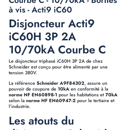
Courbe C - 10/70kA - Bornes
à vis - Acti9 iC60
Disjoncteur Acti9
iC60H 3P 2A
10/70kA Courbe C
Le disjoncteur triphasé iC60H 3P 2A de chez
Schneider est conçu pour être alimenté par une
tension 380V.
La référence
Schneider A9F84302
, assure un
pouvoir de coupure de
10kA
en conformité à la
norme NF EN60898-1
pour les habitations et
70kA
selon la
norme NF EN60947-2
pour le tertiaire et
l'industrie.
Les atouts du