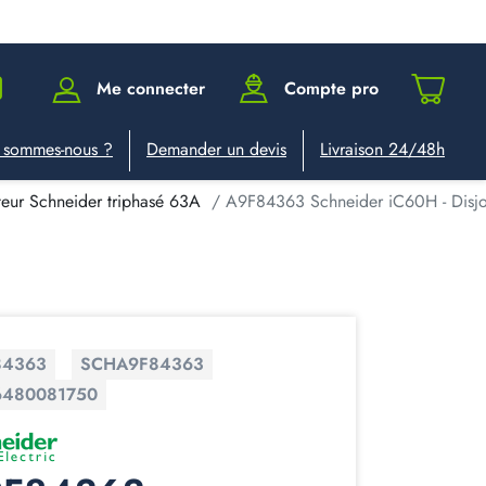
Me connecter
Compte pro
 sommes-nous ?
Demander un devis
Livraison 24/48h
teur Schneider triphasé 63A
A9F84363 Schneider iC60H - Disjonc
84363
SCHA9F84363
6480081750