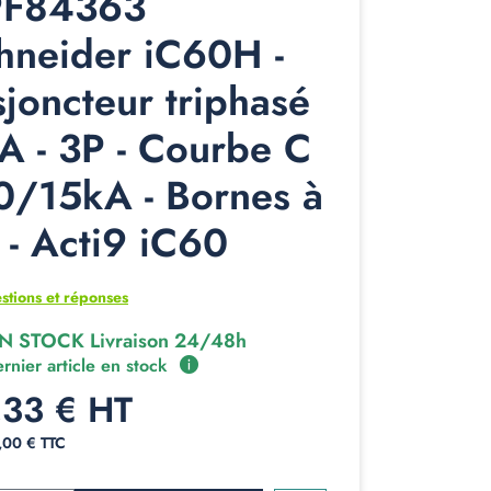
F84363
hneider iC60H -
sjoncteur triphasé
A - 3P - Courbe C
10/15kA - Bornes à
s - Acti9 iC60
stions et réponses
N STOCK Livraison 24/48h
rnier article en stock
,33 € HT
4,00 € TTC