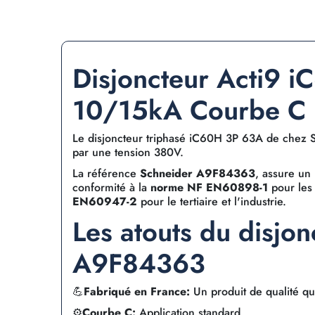
Disjoncteur Acti9 
10/15kA Courbe C
Le disjoncteur triphasé iC60H 3P 63A de chez S
par une tension 380V.
La référence
Schneider A9F84363
, assure un
conformité à la
norme NF EN60898-1
pour les 
EN60947-2
pour le tertiaire et l'industrie.
Les atouts du disjo
A9F84363
💪
Fabriqué en France:
Un produit de qualité qui
⚙️
Courbe C:
Application standard.