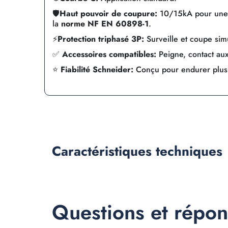
🛡️
Haut pouvoir de coupure:
10/15kA pour une p
la
norme NF EN 60898-1
.
⚡
Protection triphasé 3P:
Surveille et coupe sim
✅
Accessoires compatibles:
Peigne, contact auxil
⭐
Fiabilité Schneider:
Conçu pour endurer plu
Caractéristiques
techniques
Questions et répo