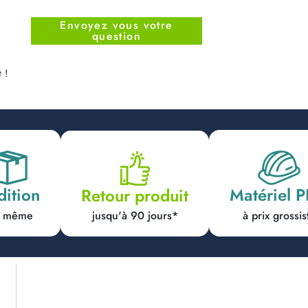
Envoyez vous votre
question
 !
dition
Matériel 
Retour produit
jusqu'à 90 jours*
ur même
à prix grossis