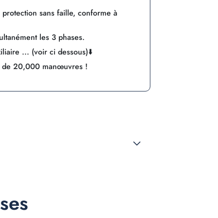
rotection sans faille, conforme à
ultanément les 3 phases.
iaire ... (voir ci dessous)⬇️
s de 20,000 manœuvres !
nses