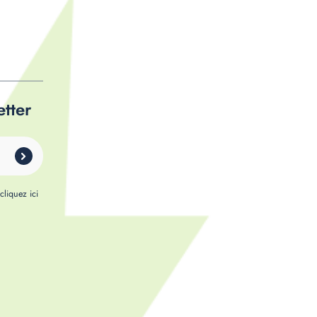
etter
,
cliquez ici