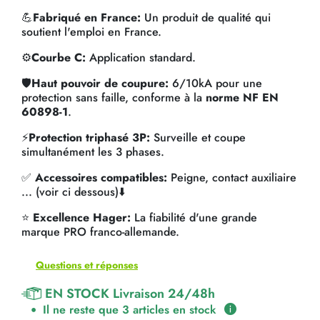
💪
Fabriqué en France:
Un produit de qualité qui
soutient l'emploi en France.
⚙️
Courbe C:
Application standard.
🛡️
Haut pouvoir de coupure:
6/10kA pour une
protection sans faille, conforme à la
norme NF EN
60898-1
.
⚡
Protection triphasé 3P:
Surveille et coupe
simultanément les 3 phases.
✅
Accessoires compatibles:
Peigne, contact auxiliaire
... (voir ci dessous)⬇️
⭐
Excellence Hager:
La fiabilité d'une grande
marque PRO franco-allemande.
Questions et réponses
EN STOCK Livraison 24/48h
Il ne reste que 3 articles en stock