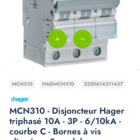
add
remove
MCN310
HAGMCN310
3250614311437
MCN310 - Disjoncteur Hager
triphasé 10A - 3P - 6/10kA -
courbe C - Bornes à vis