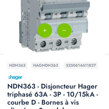
add
remove
NDN363
HAGNDN363
3250614611827
NDN363 - Disjoncteur Hager
triphasé 63A - 3P - 10/15kA -
courbe D - Bornes à vis