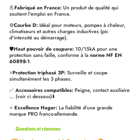
💪
Fabriqué en France:
Un produit de qualité qui
soutient l'emploi en France.
⚙️
Courbe D:
Idéal pour moteurs, pompes à chaleur,
climatiseurs et autres charges inductives (pic
d'intensité au démarrage).
🛡️
Haut pouvoir de coupure:
10/15kA pour une
protection sans faille, conforme à la
norme NF EN
60898-1
.
⚡
Protection triphasé 3P:
Surveille et coupe
simultanément les 3 phases.
✅
Accessoires compatibles:
Peigne, contact auxiliaire
... (voir ci dessous)⬇️
⭐
Excellence Hager:
La fiabilité d'une grande
marque PRO franco-allemande.
Questions et réponses