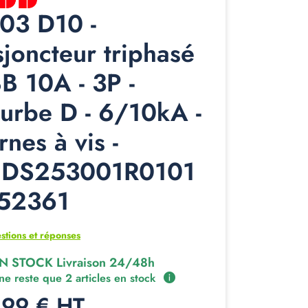
03 D10 -
sjoncteur triphasé
B 10A - 3P -
urbe D - 6/10kA -
rnes à vis -
DS253001R0101
352361
stions et réponses
N STOCK Livraison 24/48h
 ne reste que 2 articles en stock
,99 € HT