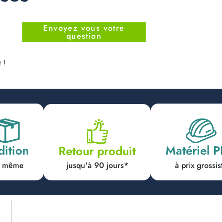
Envoyez vous votre
question
 !
dition
Matériel 
Retour produit
jusqu'à 90 jours*
ur même
à prix grossis