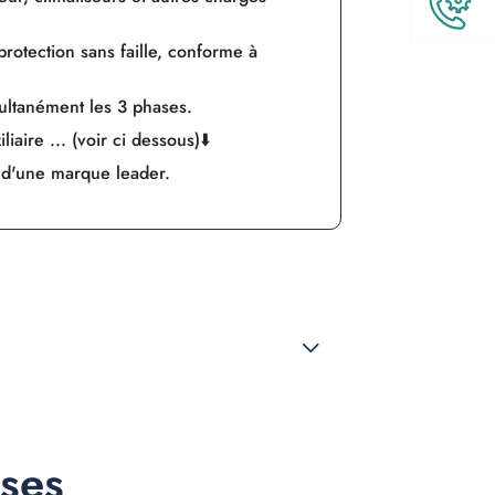
otection sans faille, conforme à
ultanément les 3 phases.
iaire ... (voir ci dessous)⬇️
é d'une marque leader.
nses