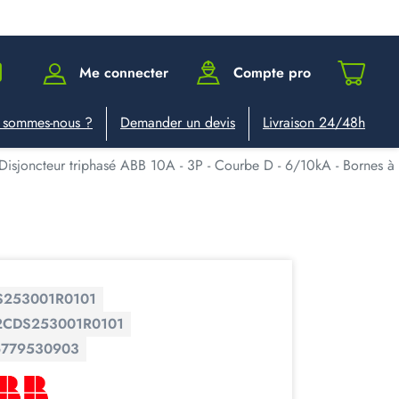
Me connecter
Compte pro
 sommes-nous ?
Demander un devis
Livraison 24/48h
Disjoncteur triphasé ABB 10A - 3P - Courbe D - 6/10kA - Bornes
S253001R0101
2CDS253001R0101
6779530903