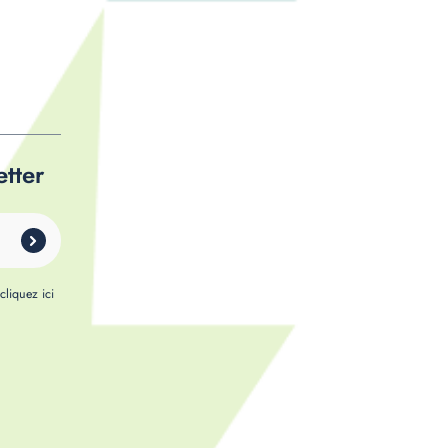
etter
,
cliquez ici