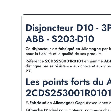
Disjoncteur D10 - 3P
ABB - S203-D10
Ce disjoncteur est
fabriqué en Allemagne
par l
pour la fiabilité et la qualité de ses produits.
Référencé
2CDS253001R0101
en gamme
AB
distingue par sa résistance aux chocs et aux vibr
27
.
Les points forts du
2CDS253001R010
💪
Fabriqué en Allemagne:
Gage d'excellence et 
⚙️
Courbe D:
Idéal pour moteurs, pompes à chale