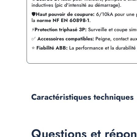
inductives (pic d'intensité au démarrage).
🛡️
Haut pouvoir de coupure:
6/10kA pour une pr
la
norme NF EN 60898-1
.
⚡
Protection triphasé 3P:
Surveille et coupe sim
✅
Accessoires compatibles:
Peigne, contact auxil
⭐
Fiabilité ABB:
La performance et la durabilit
Caractéristiques
techniques
Questions et répo