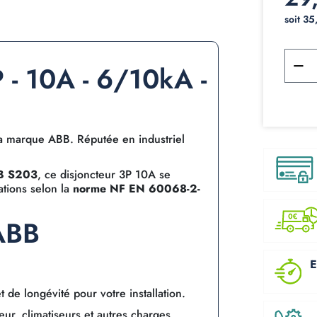
soit 35
 - 10A - 6/10kA -
a marque ABB. Réputée en industriel
B S203
, ce disjoncteur 3P 10A se
ations selon la
norme NF EN 60068-2-
 ABB
1
E
de longévité pour votre installation.
ur, climatiseurs et autres charges