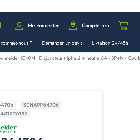
Me connecter
Compte pro
 sommes-nous ?
Demander un devis
Livraison 24/48h
neider iC40N - Disjoncteur triphasé + neutre 6A - 3P+N - Courbe
64706
SCHA9P64706
6481326195