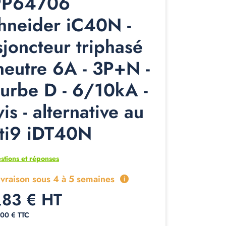
9P64706
hneider iC40N -
sjoncteur triphasé
neutre 6A - 3P+N -
urbe D - 6/10kA -
is - alternative au
ti9 iDT40N
stions et réponses
ivraison sous 4 à 5 semaines
,83 € HT
,00 € TTC