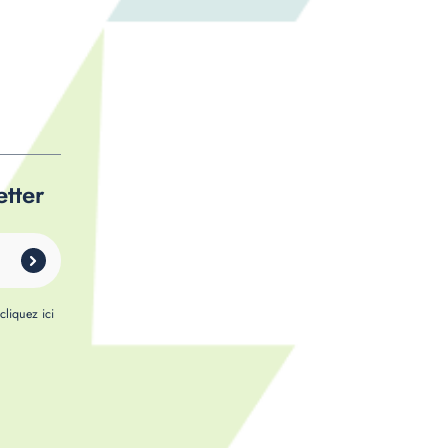
etter
,
cliquez ici