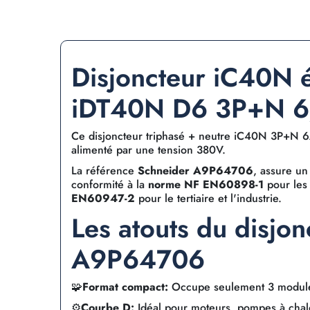
Disjoncteur iC40N é
iDT40N D6 3P+N 
Ce disjoncteur triphasé + neutre iC40N 3P+N 6
alimenté par une tension 380V.
La référence
Schneider A9P64706
, assure u
conformité à la
norme NF EN60898-1
pour les 
EN60947-2
pour le tertiaire et l'industrie.
Les atouts du disjo
A9P64706
🧩
Format compact:
Occupe seulement 3 module
⚙️
Courbe D:
Idéal pour moteurs, pompes à chale