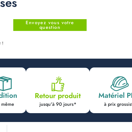
nses
Envoyez vous votre
question
 !
dition
Matériel 
Retour produit
jusqu'à 90 jours*
ur même
à prix grossis