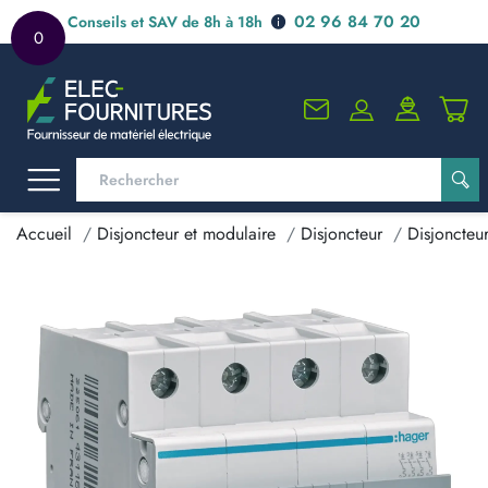
02 96 84 70 20
Conseils et SAV de 8h à 18h
0
Accueil
Disjoncteur et modulaire
Disjoncteur
Disjoncteu