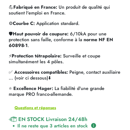
💪
Fabriqué en France:
Un produit de qualité qui
soutient l'emploi en France.
⚙️
Courbe C:
Application standard.
🛡️
Haut pouvoir de coupure:
6/10kA pour une
protection sans faille, conforme à la
norme NF EN
60898-1
.
⚡
Protection tétrapolaire:
Surveille et coupe
simultanément les 4 pôles.
✅
Accessoires compatibles:
Peigne, contact auxiliaire
... (voir ci dessous)⬇️
⭐
Excellence Hager:
La fiabilité d'une grande
marque PRO franco-allemande.
Questions et réponses
EN STOCK Livraison 24/48h
Il ne reste que 3 articles en stock