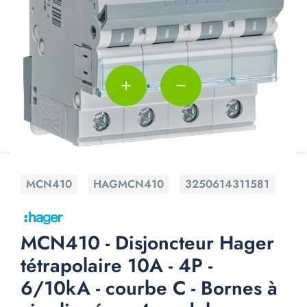
add
remove
MCN410
HAGMCN410
3250614311581
MCN410 - Disjoncteur Hager
tétrapolaire 10A - 4P -
6/10kA - courbe C - Bornes à