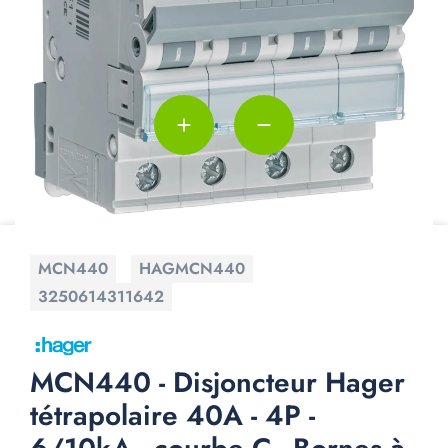
add
remove
MCN440
HAGMCN440
3250614311642
MCN440 - Disjoncteur Hager
tétrapolaire 40A - 4P -