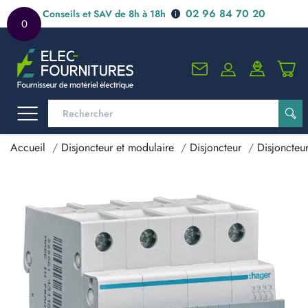
02 96 84 70 20
Conseils et SAV de 8h à 18h
0
Accueil
Disjoncteur et modulaire
Disjoncteur
Disjoncteu