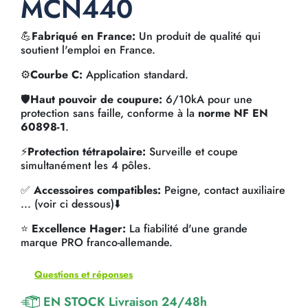
MCN440
💪
Fabriqué en France:
Un produit de qualité qui
soutient l'emploi en France.
⚙️
Courbe C:
Application standard.
🛡️
Haut pouvoir de coupure:
6/10kA pour une
protection sans faille, conforme à la
norme NF EN
60898-1
.
⚡
Protection tétrapolaire:
Surveille et coupe
simultanément les 4 pôles.
✅
Accessoires compatibles:
Peigne, contact auxiliaire
... (voir ci dessous)⬇️
⭐
Excellence Hager:
La fiabilité d'une grande
marque PRO franco-allemande.
Questions et réponses
EN STOCK Livraison 24/48h