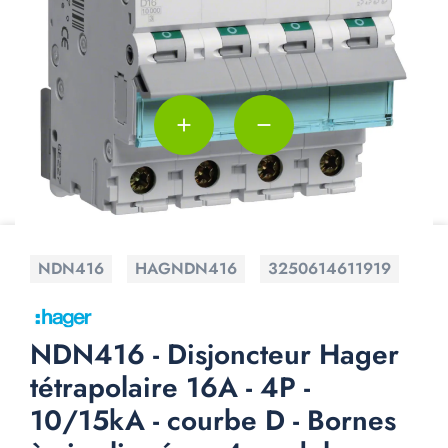
add
remove
NDN416
HAGNDN416
3250614611919
NDN416 - Disjoncteur Hager
tétrapolaire 16A - 4P -
10/15kA - courbe D - Bornes