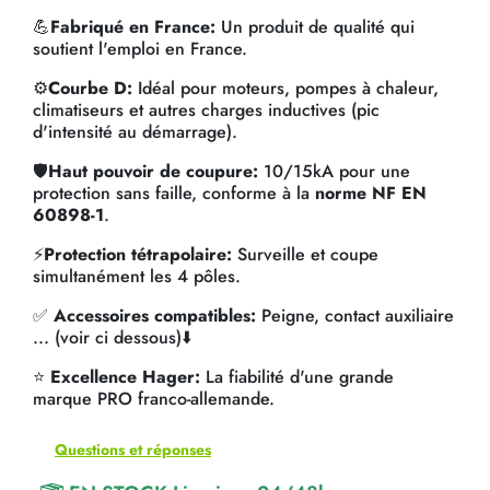
💪
Fabriqué en France:
Un produit de qualité qui
soutient l'emploi en France.
⚙️
Courbe D:
Idéal pour moteurs, pompes à chaleur,
climatiseurs et autres charges inductives (pic
d'intensité au démarrage).
🛡️
Haut pouvoir de coupure:
10/15kA pour une
protection sans faille, conforme à la
norme NF EN
60898-1
.
⚡
Protection tétrapolaire:
Surveille et coupe
simultanément les 4 pôles.
✅
Accessoires compatibles:
Peigne, contact auxiliaire
... (voir ci dessous)⬇️
⭐
Excellence Hager:
La fiabilité d'une grande
marque PRO franco-allemande.
Questions et réponses