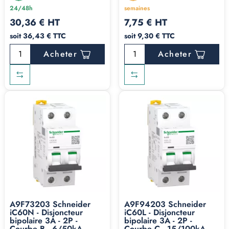
24/48h
semaines
30,36 € HT
7,75 € HT
soit 36,43 € TTC
soit 9,30 € TTC
Acheter
Acheter
A9F73203 Schneider
A9F94203 Schneider
iC60N - Disjoncteur
iC60L - Disjoncteur
bipolaire 3A - 2P -
bipolaire 3A - 2P -
Courbe B - 6/50kA -
Courbe C - 15/100kA -