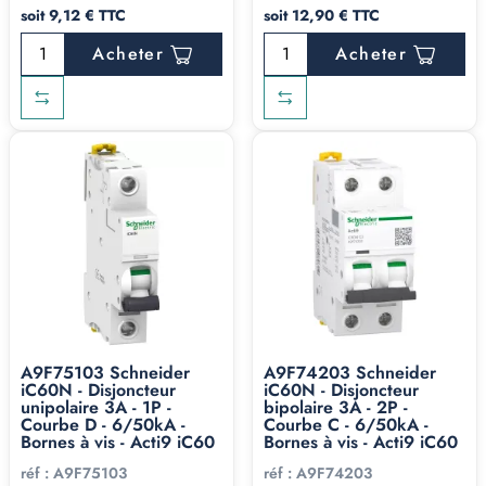
soit 9,12 € TTC
soit 12,90 € TTC
Acheter
Acheter
A9F75103 Schneider
A9F74203 Schneider
iC60N - Disjoncteur
iC60N - Disjoncteur
unipolaire 3A - 1P -
bipolaire 3A - 2P -
Courbe D - 6/50kA -
Courbe C - 6/50kA -
Bornes à vis - Acti9 iC60
Bornes à vis - Acti9 iC60
réf :
A9F75103
réf :
A9F74203