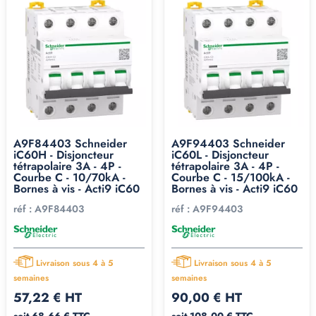
A9F84403 Schneider
A9F94403 Schneider
iC60H - Disjoncteur
iC60L - Disjoncteur
tétrapolaire 3A - 4P -
tétrapolaire 3A - 4P -
Courbe C - 10/70kA -
Courbe C - 15/100kA -
Bornes à vis - Acti9 iC60
Bornes à vis - Acti9 iC60
réf :
A9F84403
réf :
A9F94403
Livraison sous 4 à 5
Livraison sous 4 à 5
semaines
semaines
57,22 € HT
90,00 € HT