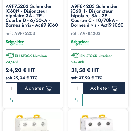
A9F75203 Schneider
A9F84203 Schneider
iC60N - Disjoncteur
iC60H - Disjoncteur
bipolaire 3A - 2P -
bipolaire 3A - 2P -
Courbe D - 6/50kA -
Courbe C - 10/70kA -
Bornes à vis - Acti9 iC60
Bornes à vis - Acti9 iC60
réf :
A9F75203
réf :
A9F84203
EN STOCK Livraison
EN STOCK Livraison
24/48h
24/48h
24,20 € HT
31,58 € HT
soit 29,04 € TTC
soit 37,90 € TTC
Acheter
Acheter