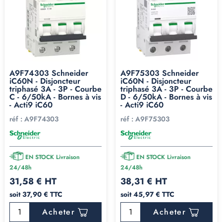
A9F74303 Schneider
A9F75303 Schneider
iC60N - Disjoncteur
iC60N - Disjoncteur
triphasé 3A - 3P - Courbe
triphasé 3A - 3P - Courbe
C - 6/50kA - Bornes à vis
D - 6/50kA - Bornes à vis
- Acti9 iC60
- Acti9 iC60
réf :
A9F74303
réf :
A9F75303
EN STOCK Livraison
EN STOCK Livraison
24/48h
24/48h
31,58 € HT
38,31 € HT
soit 37,90 € TTC
soit 45,97 € TTC
Acheter
Acheter