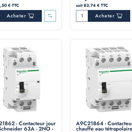
1,50 € TTC
soit 83,74 € TTC
Acheter
Acheter
1862 - Contacteur jour
A9C21864 - Contacteu
 Schneider 63A - 2NO -
chauffe eau tétrapolair