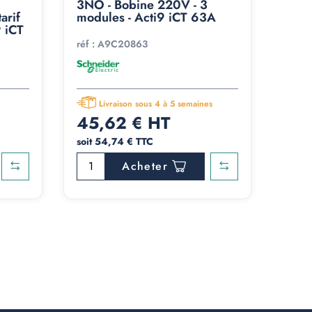
3NO - Bobine 220V - 3
arif
modules - Acti9 iCT 63A
9 iCT
réf :
A9C20863
h
Livraison sous 4 à 5 semaines
45,62 € HT
soit 54,74 € TTC
Acheter