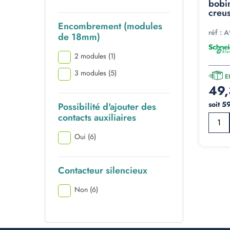
bobi
creus
Encombrement (modules
réf :
A
de 18mm)
2 modules
(1)
3 modules
(5)
E
49,
soit 5
Possibilité d'ajouter des
contacts auxiliaires
Oui
(6)
Contacteur silencieux
Non
(6)