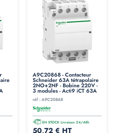
r
A9C20868 - Contacteur
aire
Schneider 63A tétrapolaire
2NO+2NF - Bobine 220V -
3A
3 modules - Acti9 iCT 63A
réf :
A9C20868
h
EN STOCK Livraison 24/48h
50,72 € HT