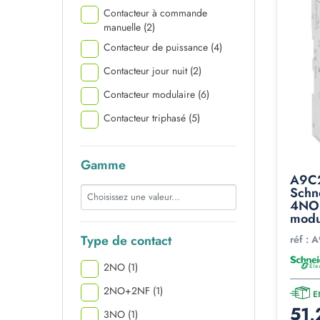
Contacteur à commande
manuelle
(2)
Contacteur de puissance
(4)
Contacteur jour nuit
(2)
Contacteur modulaire
(6)
Contacteur triphasé
(5)
Gamme
A9C2
Schn
4NO 
modu
Type de contact
réf :
A
2NO
(1)
2NO+2NF
(1)
E
51,
3NO
(1)