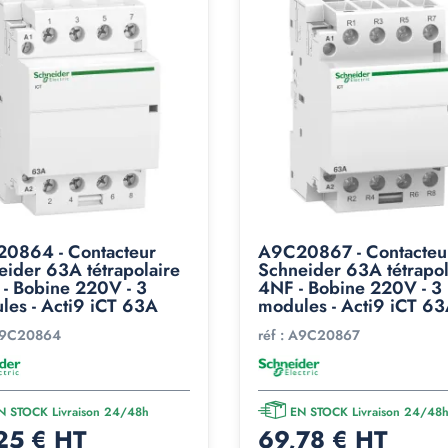
0864 - Contacteur
A9C20867 - Contacteu
eider 63A tétrapolaire
Schneider 63A tétrapol
- Bobine 220V - 3
4NF - Bobine 220V - 3
les - Acti9 iCT 63A
modules - Acti9 iCT 6
9C20864
réf :
A9C20867
N STOCK Livraison 24/48h
EN STOCK Livraison 24/48
25 € HT
69,78 € HT