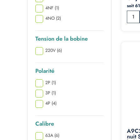
soit 6
4NF
(1)
4NO
(2)
Tension de la bobine
220V
(6)
Polarité
2P
(1)
3P
(1)
4P
(4)
Calibre
A9C2
63A
(6)
nuit