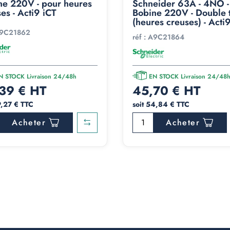
ne 220V - pour heures
Schneider 63A - 4NO -
es - Acti9 iCT
Bobine 220V - Double t
(heures creuses) - Acti
9C21862
réf :
A9C21864
N STOCK Livraison 24/48h
EN STOCK Livraison 24/48
39 € HT
45,70 € HT
9,27 € TTC
soit 54,84 € TTC
Acheter
Acheter