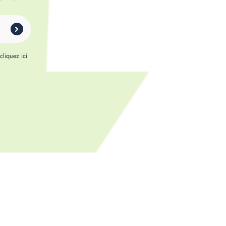
,
cliquez ici