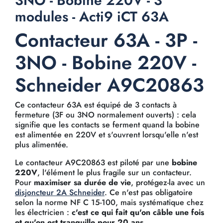
3NO - Bobine 220V - 3
modules - Acti9 iCT 63A
Contacteur 63A - 3P -
3NO - Bobine 220V -
Schneider A9C20863
Ce contacteur 63A est équipé de 3 contacts à
fermeture (3F ou 3NO normalement ouverts) : cela
signifie que les contacts se ferment quand la bobine
est alimentée en 220V et s'ouvrent lorsqu'elle n'est
plus alimentée.
Le contacteur A9C20863 est piloté par une
bobine
220V
, l'élément le plus fragile sur un contacteur.
Pour
maximiser sa durée de vie
, protégez-la avec un
disjoncteur 2A Schneider
. Ce n'est pas obligatoire
selon la norme NF C 15-100, mais systématique chez
les électricien :
c'est ce qui fait qu'on câble une fois
et qu'on est tranquille pour 20 ans
.