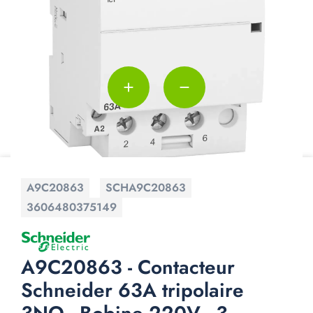
add
remove
A9C20863
SCHA9C20863
3606480375149
A9C20863 - Contacteur
Schneider 63A tripolaire