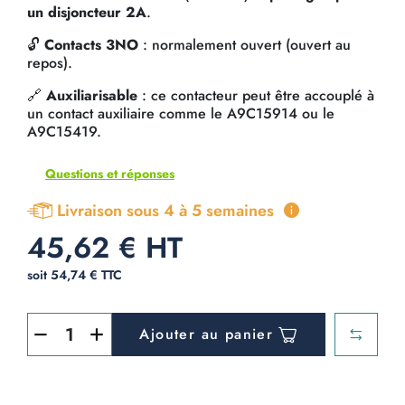
un disjoncteur 2A
.
🔓
Contacts 3NO
: normalement ouvert (ouvert au
repos).
🔗
Auxiliarisable
: ce contacteur peut être accouplé à
un contact auxiliaire comme le A9C15914 ou le
A9C15419.
Questions et réponses
Livraison sous 4 à 5 semaines
45,62 € HT
soit 54,74 € TTC
Ajouter au panier