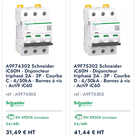
A9F74302 Schneider
A9F75302 Schneider
iC60N - Disjoncteur
iC60N - Disjoncteur
triphasé 2A - 3P - Courbe
triphasé 2A - 3P - Courbe
C - 6/50kA - Bornes à vis
D - 6/50kA - Bornes à vis
- Acti9 iC60
- Acti9 iC60
réf :
A9F74302
réf :
A9F75302
EN STOCK Livraison
EN STOCK Livraison
24/48h
24/48h
31,49 € HT
41,44 € HT