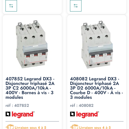
407852 Legrand DX3 -
408082 Legrand DX3 -
Disjoncteur triphasé 2A
Disjoncteur triphasé 2A
3P C2 6000A/10kA -
3P D2 6000A/10kA -
400V - Bornes à vis - 3
Courbe D - 400V - À vis -
modules
3 modules
réf :
407852
réf :
408082
Livraison sous 4 à 5
Livraison sous 4 à 5