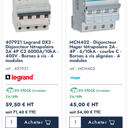
407921 Legrand DX3 -
MCN402 - Disjoncteur
Disjoncteur tétrapolaire
Hager tétrapolaire 2A -
2A 4P C2 6000A/10kA -
4P - 6/10kA - courbe C -
400V - Bornes à vis - 4
Bornes à vis alignées - 4
modules
modules
réf :
407921
réf :
MCN402
EN STOCK Livraison
EN STOCK Livraison
24/48h
24/48h
59,50 € HT
45,00 € HT
soit 71,40 € TTC
soit 54,00 € TTC
Acheter
Acheter