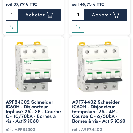
soit 37,79 € TTC
soit 49,73 € TTC
Acheter
Acheter
A9F84302 Schneider
A9F74402 Schneider
iC60H - Disjoncteur
iC60N - Disjoncteur
triphasé 2A - 3P - Courbe
tétrapolaire 2A - 4P -
C - 10/70kA - Bornes à
Courbe C - 6/50kA -
vis - Acti9 iC60
Bornes à vis - Acti9 iC60
réf :
A9F84302
réf :
A9F74402