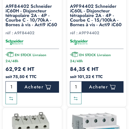
A9F84402 Schneider
A9F94402 Schneider
iC60H - Disjoncteur
iC60L - Disjoncteur
tétrapolaire 2A - 4P -
tétrapolaire 2A - 4P -
Courbe C - 10/70kA -
Courbe C - 15/100kA -
Bornes à vis - Acti9 iC60
Bornes à vis - Acti9 iC60
réf :
A9F84402
réf :
A9F94402
EN STOCK Livraison
EN STOCK Livraison
24/48h
24/48h
62,92 € HT
84,35 € HT
soit 75,50 € TTC
soit 101,22 € TTC
Acheter
Acheter