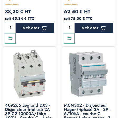
semaines
semaines
38,20 € HT
62,50 € HT
soit 45,84 € TTC
soit 75,00 € TTC
Acheter
Acheter
409266 Legrand DX3 -
MCN302 - Disjoncteur
Disjoncteur triphasé 2A
Hager triphasé 2A - 3P -
3P C2 10000A/16kA -
6/10kA - courbe C -
400V - Courbe C - À vis -
Bornes à vis alignées - 3