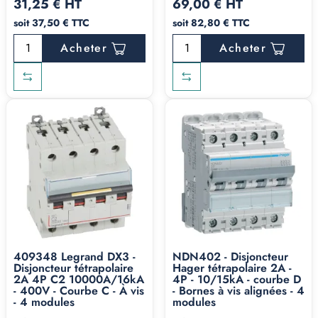
31,25 € HT
69,00 € HT
soit 37,50 € TTC
soit 82,80 € TTC
Acheter
Acheter
409348 Legrand DX3 -
NDN402 - Disjoncteur
Disjoncteur tétrapolaire
Hager tétrapolaire 2A -
2A 4P C2 10000A/16kA
4P - 10/15kA - courbe D
- 400V - Courbe C - À vis
- Bornes à vis alignées - 4
- 4 modules
modules