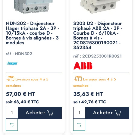
NDN302 - Disjoncteur
S203 D2 - Disjoncteur
Hager triphasé 2A - 3P -
triphasé ABB 2A - 3P -
10/15kA - courbe D -
Courbe D - 6/10kA -
Bornes à vis alignées - 3
Bornes à vis -
modules
2CDS253001R0021 -
352354
réf :
NDN302
réf :
2CDS253001R0021
Livraison sous 4 à 5
Livraison sous 4 à 5
semaines
semaines
57,00 € HT
35,63 € HT
soit 68,40 € TTC
soit 42,76 € TTC
Acheter
Acheter