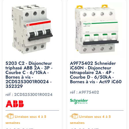
S203 C2 - Disjoncteur
A9F75402 Schneider
triphasé ABB 2A - 3P -
iC60N - Disjoncteur
Courbe C - 6/10kA -
tétrapolaire 2A - 4P -
Bornes à vis -
Courbe D - 6/50kA -
2CDS253001R0024 -
Bornes à vis - Acti9 iC60
352329
réf :
A9F75402
réf :
2CDS253001R0024
Livraison sous 4 à 5
Livraison sous 4 à 5
semaines
semaines