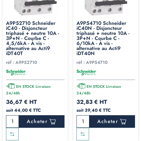
A9P52710 Schneider
A9P54710 Schneider
iC40 - Disjoncteur
iC40N - Disjoncteur
triphasé + neutre 10A -
triphasé + neutre 10A -
3P+N - Courbe C -
3P+N - Courbe C -
4,5/6kA - À vis -
6/10kA - À vis -
alternative au Acti9
alternative au Acti9
iDT40T
iDT40N
réf :
A9P52710
réf :
A9P54710
EN STOCK Livraison
EN STOCK Livraison
24/48h
24/48h
36,67 € HT
32,83 € HT
soit 44,00 € TTC
soit 39,40 € TTC
Acheter
Acheter