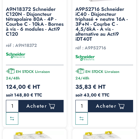
A9N18372 Schneider
A9P52716 Schneider
C120N - Disjoncteur
iC40 - Disjoncteur
tétrapolaire 80A - 4P -
triphasé + neutre 16A -
Courbe C - 10kA - Bornes
3P+N - Courbe C -
à vis - 6 modules - Acti9
4,5/6kA - À vis -
C120
alternative au Acti9
iDT40T
réf :
A9N18372
réf :
A9P52716
EN STOCK Livraison
EN STOCK Livraison
24/48h
24/48h
124,00 € HT
35,83 € HT
soit 148,80 € TTC
soit 43,00 € TTC
Acheter
Acheter