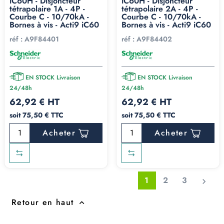
iC60H - Disjoncteur
iC60H - Disjoncteur
tétrapolaire 1A - 4P -
tétrapolaire 2A - 4P -
Courbe C - 10/70kA -
Courbe C - 10/70kA -
Bornes à vis - Acti9 iC60
Bornes à vis - Acti9 iC60
réf :
A9F84401
réf :
A9F84402
EN STOCK Livraison
EN STOCK Livraison
24/48h
24/48h
62,92 € HT
62,92 € HT
soit 75,50 € TTC
soit 75,50 € TTC
Acheter
Acheter
1
2
3

Retour en haut
