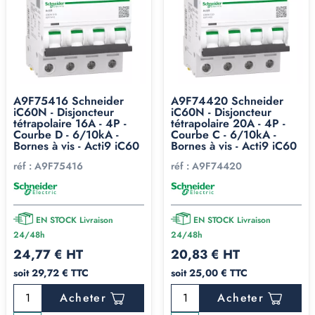
A9F75416 Schneider
A9F74420 Schneider
iC60N - Disjoncteur
iC60N - Disjoncteur
tétrapolaire 16A - 4P -
tétrapolaire 20A - 4P -
Courbe D - 6/10kA -
Courbe C - 6/10kA -
Bornes à vis - Acti9 iC60
Bornes à vis - Acti9 iC60
réf :
A9F75416
réf :
A9F74420
EN STOCK Livraison
EN STOCK Livraison
24/48h
24/48h
24,77 € HT
20,83 € HT
soit 29,72 € TTC
soit 25,00 € TTC
Acheter
Acheter