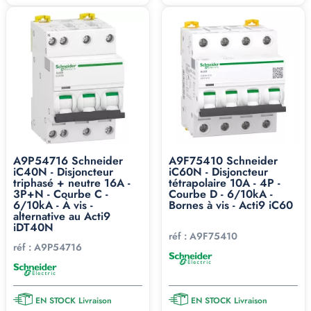
A9P54716 Schneider
A9F75410 Schneider
iC40N - Disjoncteur
iC60N - Disjoncteur
triphasé + neutre 16A -
tétrapolaire 10A - 4P -
3P+N - Courbe C -
Courbe D - 6/10kA -
6/10kA - À vis -
Bornes à vis - Acti9 iC60
alternative au Acti9
iDT40N
réf :
A9F75410
réf :
A9P54716
EN STOCK Livraison
EN STOCK Livraison