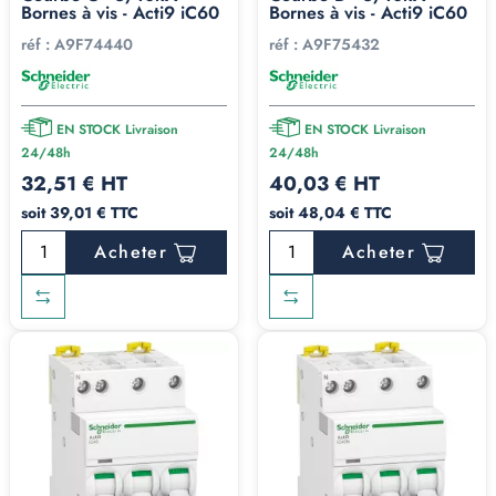
Bornes à vis - Acti9 iC60
Bornes à vis - Acti9 iC60
réf :
A9F74440
réf :
A9F75432
EN STOCK Livraison
EN STOCK Livraison
24/48h
24/48h
32,51 € HT
40,03 € HT
soit 39,01 € TTC
soit 48,04 € TTC
Acheter
Acheter