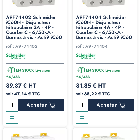
A9F74402 Schneider
A9F74404 Schneider
iC60N - Disjoncteur
iC60N - Disjoncteur
tétrapolaire 2A - 4P -
tétrapolaire 4A - 4P -
Courbe C - 6/50kA -
Courbe C - 6/50kA -
Bornes à vis - Acti9 iC60
Bornes à vis - Acti9 iC60
réf :
A9F74402
réf :
A9F74404
EN STOCK Livraison
EN STOCK Livraison
24/48h
24/48h
39,37 € HT
31,85 € HT
soit 47,24 € TTC
soit 38,22 € TTC
Acheter
Acheter