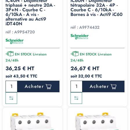
iC40N - Disjoncteur
iC60N - Disjoncteur
triphasé + neutre 20A -
tétrapolaire 32A - 4P -
3P+N - Courbe C -
Courbe C - 6/10kA -
6/10kA - À vis -
Bornes à vis - Acti9 iC60
alternative au Acti9
iDT40N
réf :
A9F74432
réf :
A9P54720
EN STOCK Livraison
EN STOCK Livraison
24/48h
24/48h
36,25 € HT
26,67 € HT
soit 43,50 € TTC
soit 32,00 € TTC
Acheter
Acheter