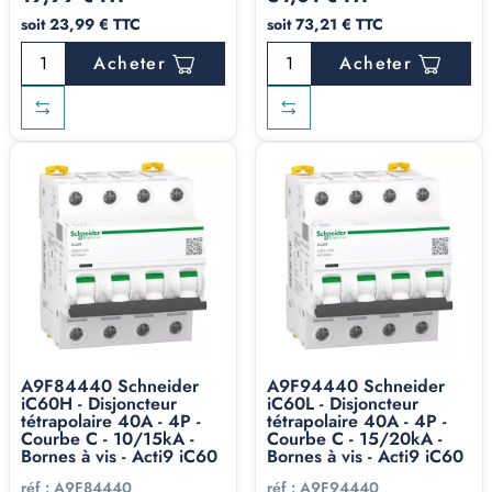
soit 23,99 € TTC
soit 73,21 € TTC
Acheter
Acheter
A9F84440 Schneider
A9F94440 Schneider
iC60H - Disjoncteur
iC60L - Disjoncteur
tétrapolaire 40A - 4P -
tétrapolaire 40A - 4P -
Courbe C - 10/15kA -
Courbe C - 15/20kA -
Bornes à vis - Acti9 iC60
Bornes à vis - Acti9 iC60
réf :
A9F84440
réf :
A9F94440