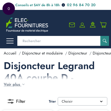
02 96 84 70 20
Conseils et SAV de 8h à 18h
0
Accueil
Disjoncteur et modulaire
Disjoncteur
Disjoncteu
Disjoncteur Legrand
40A courbe D -
Voir plus
Legrand D40
Filter
Trier
Choisir