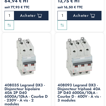
64,94 € HT
13,75 € HT
soit 77,93 € TTC
soit 16,50 € TTC
Acheter
Acheter
408035 Legrand DX3 -
408093 Legrand DX3 -
Disjoncteur bipolaire
Disjoncteur triphasé 40A
40A 2P D40
3P D40 6000A/10kA -
6000A/10kA - Courbe D
Courbe D - 400V - À vis -
- 230V - À vis - 2
3 modules
modules