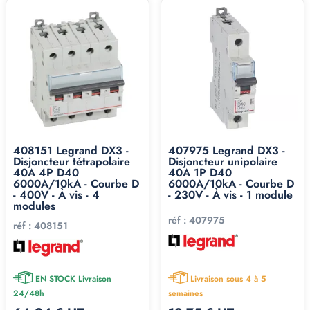
408151 Legrand DX3 -
407975 Legrand DX3 -
Disjoncteur tétrapolaire
Disjoncteur unipolaire
40A 4P D40
40A 1P D40
6000A/10kA - Courbe D
6000A/10kA - Courbe D
- 400V - À vis - 4
- 230V - À vis - 1 module
modules
réf :
407975
réf :
408151
EN STOCK Livraison
Livraison sous 4 à 5
24/48h
semaines