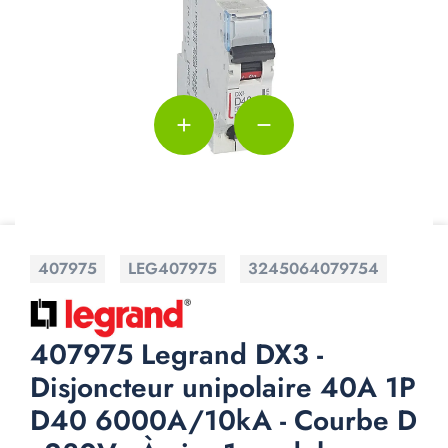
add
remove
407975
LEG407975
3245064079754
407975 Legrand DX3 -
Disjoncteur unipolaire 40A 1P
D40 6000A/10kA - Courbe D