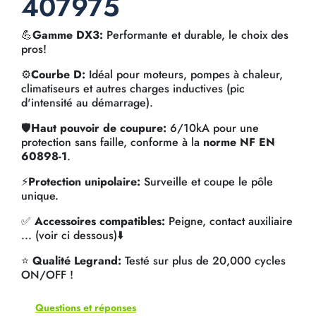
407975
💪
Gamme DX3:
Performante et durable, le choix des
pros!
⚙️
Courbe D:
Idéal pour moteurs, pompes à chaleur,
climatiseurs et autres charges inductives (pic
d'intensité au démarrage).
🛡️
Haut pouvoir de coupure:
6/10kA pour une
protection sans faille, conforme à la
norme NF EN
60898-1
.
⚡
Protection unipolaire:
Surveille et coupe le pôle
unique.
✅
Accessoires compatibles:
Peigne, contact auxiliaire
... (voir ci dessous)⬇️
⭐
Qualité Legrand:
Testé sur plus de 20,000 cycles
ON/OFF !
Questions et réponses