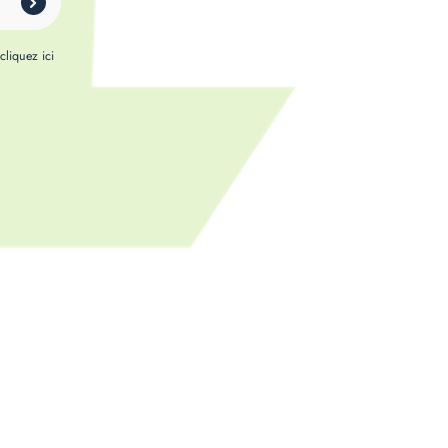
,
cliquez ici