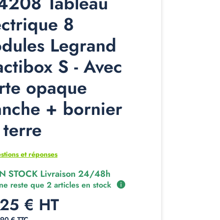
4208 Tableau
ectrique 8
dules Legrand
actibox S - Avec
rte opaque
anche + bornier
 terre
stions et réponses
N STOCK Livraison 24/48h
 ne reste que 2 articles en stock
,25 € HT
,90 € TTC