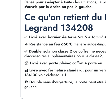
Pensé pour s'adapter à toutes les situations, la 
s'ouvrir par la droite ou par la gauche
.
Ce qu'on retient du 
Legrand 134208
✅
Livré avec bornier de terre
6x1,5 à 16mm² +
🔥
Résistance au feu 650°C
matière autoextingu
✅
Double isolation classe 2
ce coffret ne nécess
d'accessoires supplémentaires pour la classe2.
📦
Livré avec porte pleine
: coffret + porte en 
🔐
Livré avec fermeture standard
, pour un verr
134100 voir ci-dessous ⬇️
🔄
Double sens d'ouverture
, la porte peut être
gauche.