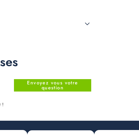
nses
Envoyez vous votre
question
 !