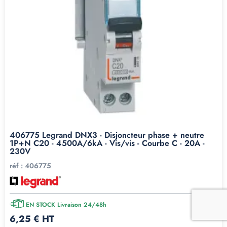
406775 Legrand DNX3 - Disjoncteur phase + neutre
1P+N C20 - 4500A/6kA - Vis/vis - Courbe C - 20A -
230V
réf :
406775
EN STOCK Livraison 24/48h
6,25 € HT