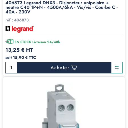
406873 Legrand DNX3 - Disjoncteur unipolaire +
neutre C40 1P+N - 4500A/6kA - Vis/vis - Courbe C -
40A - 230V
réf :
406873
EN STOCK Livraison 24/48h
13,25 € HT
soit 15,90 € TTC
Acheter