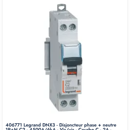
406771 Legrand DNX3 - Disjoncteur phase + neutre
1P+N C2 - 4500A/6kA - Vis/vis - Courbe C - 2A -