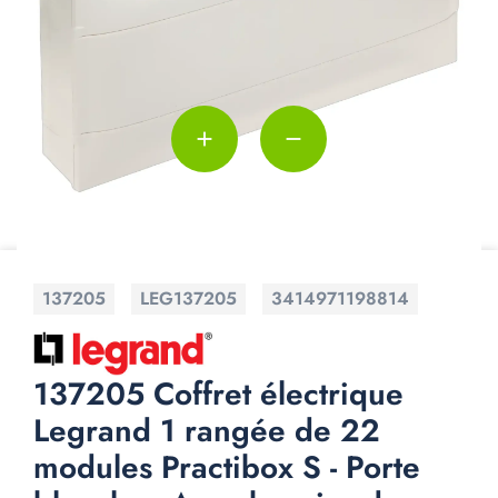
add
remove
137205
LEG137205
3414971198814
137205 Coffret électrique
Legrand 1 rangée de 22
modules Practibox S - Porte