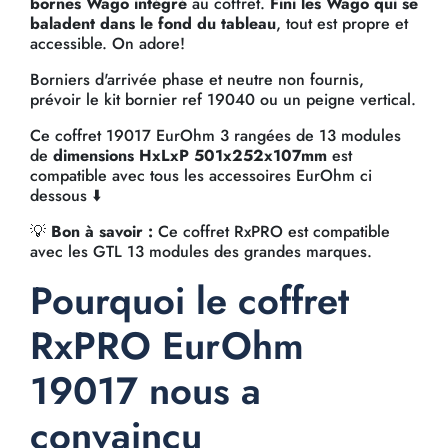
bornes Wago intégré
au coffret.
Fini les Wago qui se
baladent dans le fond du tableau
, tout est propre et
accessible. On adore!
Borniers d'arrivée phase et neutre non fournis,
prévoir le kit bornier ref 19040 ou un peigne vertical.
Ce coffret 19017 EurOhm 3 rangées de 13 modules
de
dimensions HxLxP 501x252x107mm
est
compatible avec tous les accessoires EurOhm ci
dessous ⬇️
💡
Bon à savoir :
Ce coffret RxPRO est compatible
avec les GTL 13 modules des grandes marques.
Pourquoi le coffret
RxPRO EurOhm
19017 nous a
convaincu