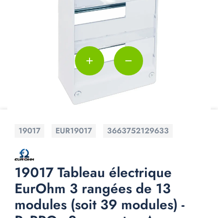
add
remove
19017
EUR19017
3663752129633
19017 Tableau électrique
EurOhm 3 rangées de 13
modules (soit 39 modules) -