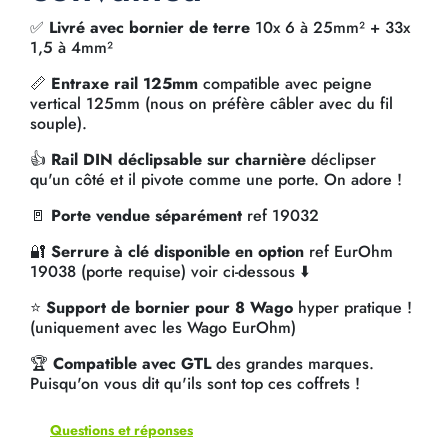
✅
Livré avec bornier de terre
10x 6 à 25mm² + 33x
1,5 à 4mm²
📏
Entraxe rail 125mm
compatible avec peigne
vertical 125mm (nous on préfère câbler avec du fil
souple).
👍
Rail DIN déclipsable sur charnière
déclipser
qu'un côté et il pivote comme une porte. On adore !
🚪
Porte vendue séparément
ref 19032
🔐
Serrure à clé disponible en option
ref EurOhm
19038 (porte requise) voir ci-dessous ⬇️
⭐
Support de bornier pour 8 Wago
hyper pratique !
(uniquement avec les Wago EurOhm)
🏆
Compatible avec GTL
des grandes marques.
Puisqu'on vous dit qu'ils sont top ces coffrets !
Questions et réponses