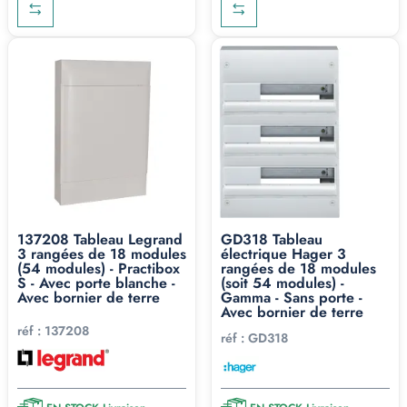
technique non chauffé, extérieur abrité : dès qu'on quitte
le sec et tempéré, on passe sur un indice de protection
IP44 minimum (norme NF C 15-100). En coffret 3 rangées
étanche, on commercialise le
Kaedra Schneider
(3x12 et
3x18), le coffret
Plexo³ Legrand
(3x12 et 3x18, embouts à
perforation directe ou pré-perçage presse étoupe pour
conserver l'IP) et le
Gewiss 40 CDK
(3x12 et 3x18). Joint
périmétrique, IK09, porte à clé sur certains modèles.
Les gammes que nous
137208 Tableau Legrand
GD318 Tableau
proposons en 3 rangées
3 rangées de 18 modules
électrique Hager 3
(54 modules) - Practibox
rangées de 18 modules
S - Avec porte blanche -
(soit 54 modules) -
Schneider Electric : Resi9
Avec bornier de terre
Gamma - Sans porte -
Avec bornier de terre
Mini Pragma, Easy9,
réf :
137208
réf :
GD318
PrismaSet XS