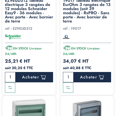
EZ9EUD312 Tableau
19017 Tableau électrique
T5 au chauffage gaz. Comptez vos circuits, ajoutez la
électrique 3 rangées de
EurOhm 3 rangées de 13
12 modules Schneider
modules (soit 39
réserve, et choisissez le format en conséquence.
Easy9 - 36 modules -
modules) - RxPRO - Sans
Avec porte - Avec bornier
porte - Avec bornier de
de terre
terre
Choisir un tableau,
réf :
EZ9EUD312
réf :
19017
💡
c'est un peu comme
se marier
EN STOCK Livraison
EN STOCK Livraison
24/48h
24/48h
25,21 € HT
34,07 € HT
Ça paraît anodin, mais choisir un tableau électrique,
soit 30,25 € TTC
soit 40,88 € TTC
c'est un
engagement sur le long terme
(normalement). Et comme dans un mariage, on ne
Acheter
Acheter
sait jamais de quoi l'avenir sera fait.
Si vous prenez un tableau trop juste en taille, vous
serez coincé le jour où il faudra ajouter les circuits
d'une PAC, d'un chauffe-eau thermodynamique, de
panneaux solaires, d'une borne VE, ou quand le