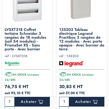
L'encastré, pour un tableau
discret
Quand le tableau doit disparaître dans le mur (logement
neuf soigné, hall d'entrée, pièce de vie), on passe sur un
LVSXT318 Coffret
135203 Tableau
tertiaire Schneider 3
électrique Legrand
coffret encastré. Attention, ce sont des
modèles
rangées de 18 modules
Practibox 3 rangées de
(soit 54 modules) -
12 modules - Avec porte
spécifiques
, différents des coffrets saillie : il en existe
PrismaSet XS - Sans
opaque - Avec bornier de
pour l'
porte - Avec bornier
encastrement en cloison sèche (placo)
terre
, avec
griffes de serrage qui pincent la plaque, et d'autres pour
réf :
LVSXT318
réf :
135203
le
scellement en maçonnerie (brique plâtrière,
parpaing)
, à noyer dans la cloison. On ne mélange pas
EN STOCK Livraison
EN STOCK Livraison
les deux, le support détermine le modèle.
24/48h
24/48h
L'étanche IP65 pour les
76,75 € HT
30,83 € HT
tableaux extérieurs
soit 92,10 € TTC
soit 37,00 € TTC
Acheter
Acheter
Garage humide, atelier, exploitation agricole, local