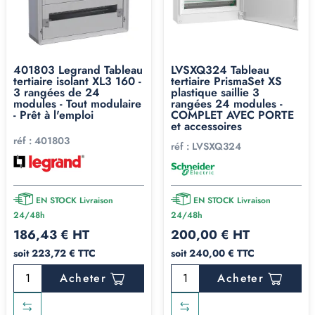
préféré reste le
RxPRO d'EurOhm
. Très innovant,
conçu
par des professionnels pour des professionnels
. Il fait
tout ce que font ses concurrents, mais EurOhm a poussé
deux idées qui changent vraiment la vie sur le chantier :
401803 Legrand Tableau
LVSXQ324 Tableau
tertiaire isolant XL3 160 -
tertiaire PrismaSet XS
Rails DIN sur charnières
: on déclipse un côté, le rail
3 rangées de 24
plastique saillie 3
modules - Tout modulaire
rangées 24 modules -
bascule comme une porte pour passer les câbles
- Prêt à l'emploi
COMPLET AVEC PORTE
confortablement. Un confort dont on ne se passe plus
et accessoires
réf :
401803
une fois essayé.
réf :
LVSXQ324
Supports de bornes Wago intégrés
: finis les Wago
qui traînent au fond du coffret, tout est rangé et
EN STOCK Livraison
EN STOCK Livraison
accessible.
24/48h
24/48h
186,43 € HT
200,00 € HT
Sur un tableau électrique 3 rangées qui va recevoir
soit 223,72 € TTC
soit 240,00 € TTC
beaucoup de circuits et de connexions, ces deux détails
font gagner un temps réel au câblage et en prime la
Acheter
Acheter
barette de terre auto.