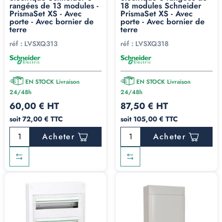
le matériel. Sans parler de la coupure de courant pendant
rangées de 13 modules -
18 modules Schneider
PrismaSet XS - Avec
PrismaSet XS - Avec
l'opération.
porte - Avec bornier de
porte - Avec bornier de
terre
terre
Autrement dit : 30€ d'économie à l'achat peuvent coûter
réf :
LVSXQ313
réf :
LVSXQ318
400€ trois ans plus tard. Le surdimensionnement n'est pas
une dépense, c'est une assurance.
Saillie, encastré,
EN STOCK Livraison
EN STOCK Livraison
étanche : à chaque
24/48h
24/48h
60,00 € HT
87,50 € HT
chantier sa solution
soit 72,00 € TTC
soit 105,00 € TTC
Acheter
Acheter
Le montage en saillie
Le coffret se fixe au mur, câbles par le haut, le bas ou le
fond. C'est le standard en rénovation, en remplacement
de tableau vétuste, en local technique. Toutes nos gammes
3 rangées existent en saillie.