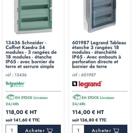
garage deviendra une chambre. Sans parler des
normes qui évoluent et ajoutent régulièrement des
obligations de protection.
Notre conseil après 10 ans à voir passer des projets
: entre
3x13 et 3x18 modules, prenez le 3x18 sans
hésiter
. Et si vous savez déjà que ça va bouger,
13436 Schneider -
601987 Legrand Tableau
Coffret Kaedra 54
étanche 3 rangées 18
partez carrément sur un
coffret 4 rangées
. On ne dit
modules - 3 rangées de
modules - étanchéité
18 modules - étanche
pas ça pour vendre plus : si votre budget est serré,
IP65 - Avec embouts à
IP65 - avec bornier de
perforation directe et
prenez un
coffret moins cher mais plus grand
,
terre et serrure simple
bornier de terre
vous ne le regretterez jamais. L'inverse, si.
réf :
13436
réf :
601987
3x13 ou 3x18 modules :
EN STOCK Livraison
EN STOCK Livraison
lequel choisir ?
24/48h
24/48h
118,00 € HT
114,00 € HT
soit 141,60 € TTC
soit 136,80 € TTC
Une fois le format 3 rangées décidé, reste à choisir la
largeur. Deux standards :
Acheter
Acheter