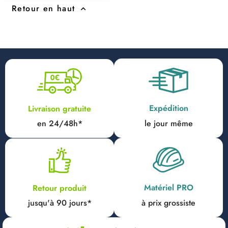
contact@elec-fournitures.com
.
On ne facture pas les
Retour en haut

conseils, on facture le matériel.
Notre sélection complète de tableaux 3 rangées, en stock
et livrable sous 24/48h. ⬇️
Expédition
Livraison gratuite
en 24/48h*
le jour même
Matériel PRO
Retour produit
jusqu'à 90 jours*
à prix grossiste