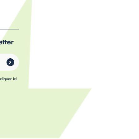
etter
,
cliquez ici