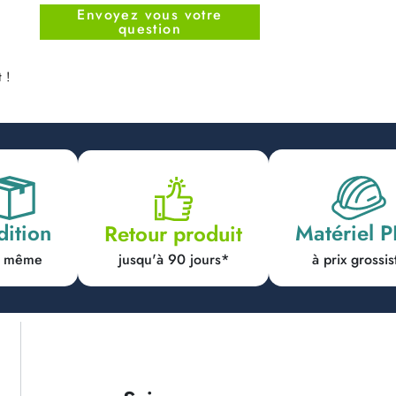
Envoyez vous votre
question
 !
dition
Matériel 
Retour produit
jusqu'à 90 jours*
ur même
à prix grossis