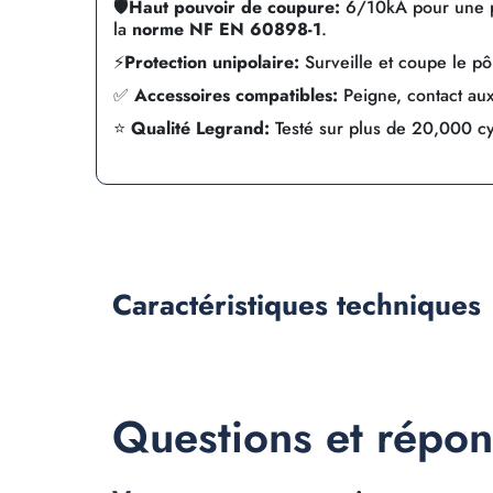
🛡️
Haut pouvoir de coupure:
6/10kA pour une pr
la
norme NF EN 60898-1
.
⚡
Protection unipolaire:
Surveille et coupe le pô
✅
Accessoires compatibles:
Peigne, contact auxil
⭐
Qualité Legrand:
Testé sur plus de 20,000 c
Caractéristiques
techniques
Questions et répo