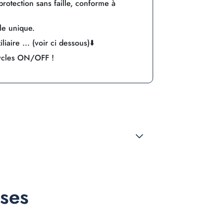
otection sans faille, conforme à
le unique.
iaire ... (voir ci dessous)⬇️
ycles ON/OFF !
nses