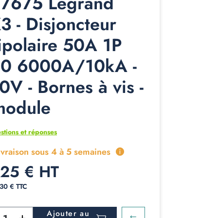
7675 Legrand
3 - Disjoncteur
ipolaire 50A 1P
0 6000A/10kA -
0V - Bornes à vis -
module
stions et réponses
ivraison sous 4 à 5 semaines
,25 € HT
,30 € TTC
Ajouter au