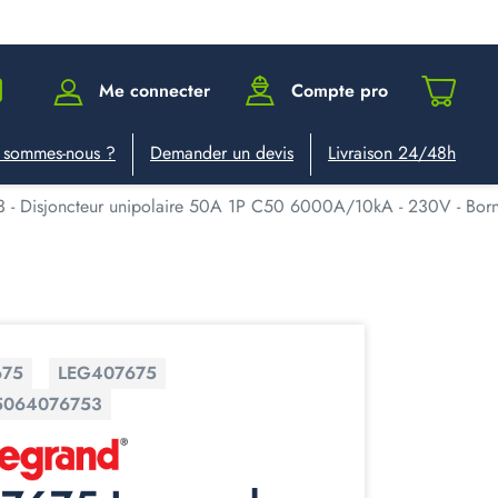
Me connecter
Compte pro
 sommes-nous ?
Demander un devis
Livraison 24/48h
- Disjoncteur unipolaire 50A 1P C50 6000A/10kA - 230V - Borne
675
LEG407675
5064076753