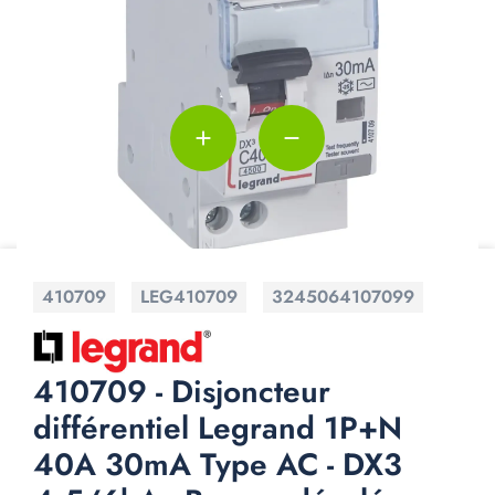
add
remove
410709
LEG410709
3245064107099
410709 - Disjoncteur
différentiel Legrand 1P+N
40A 30mA Type AC - DX3