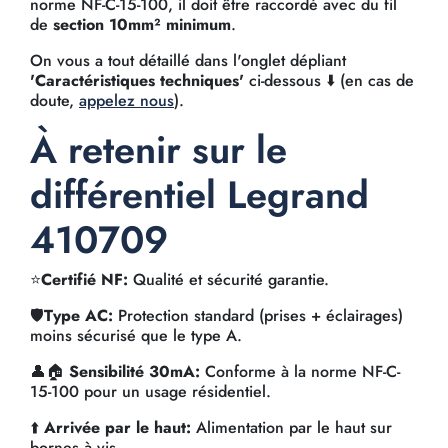
norme NF-C-15-100, il doit être raccordé avec du fil
de
section 10mm² minimum
.
On vous a tout détaillé dans l'onglet dépliant
'Caractéristiques techniques'
ci-dessous ⬇️ (en cas de
doute,
appelez nous
).
À retenir sur le
différentiel Legrand
410709
⭐
Certifié NF:
Qualité et sécurité garantie.
🛡️
Type AC:
Protection standard (prises + éclairages)
moins sécurisé que le type A.
👤🏠
Sensibilité 30mA:
Conforme à la norme NF-C-
15-100 pour un usage résidentiel.
⬆️
Arrivée par le haut:
Alimentation par le haut sur
bornes à vis.