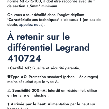
norme NF-C-15-100, il doit être raccordé avec du fil
de
section 1,5mm² minimum
.
On vous a tout détaillé dans l'onglet dépliant
'Caractéristiques techniques'
ci-dessous ⬇️ (en cas de
doute,
appelez nous
).
À retenir sur le
différentiel Legrand
410724
⭐
Certifié NF:
Qualité et sécurité garantie.
🛡️
Type AC:
Protection standard (prises + éclairages)
moins sécurisé que le type A.
⚠️
Sensibilité 300mA:
Interdit en résidentiel, utilisé
en tertiaire et industriel.
⬆️
Arrivée par le haut:
Alimentation par le haut sur
bornes à vis.