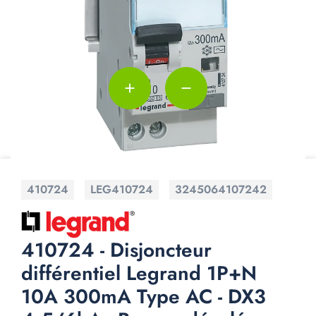
add
remove
410724
LEG410724
3245064107242
410724 - Disjoncteur
différentiel Legrand 1P+N
10A 300mA Type AC - DX3