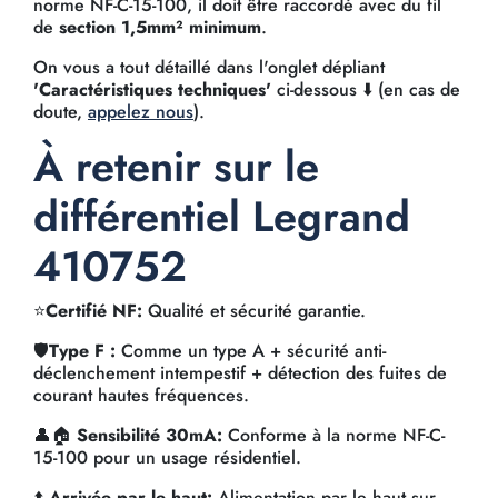
norme NF-C-15-100, il doit être raccordé avec du fil
de
section 1,5mm² minimum
.
On vous a tout détaillé dans l'onglet dépliant
'Caractéristiques techniques'
ci-dessous ⬇️ (en cas de
doute,
appelez nous
).
À retenir sur le
différentiel Legrand
410752
⭐
Certifié NF:
Qualité et sécurité garantie.
🛡️
Type F :
Comme un type A + sécurité anti-
déclenchement intempestif + détection des fuites de
courant hautes fréquences.
👤🏠
Sensibilité 30mA:
Conforme à la norme NF-C-
15-100 pour un usage résidentiel.
⬆️
Arrivée par le haut:
Alimentation par le haut sur