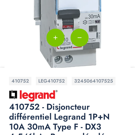
add
remove
410752
LEG410752
3245064107525
410752 - Disjoncteur
différentiel Legrand 1P+N
10A 30mA Type F - DX3