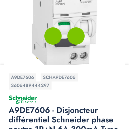
add
remove
A9DE7606
SCHA9DE7606
3606489444297
A9DE7606 - Disjoncteur
différentiel Schneider phase