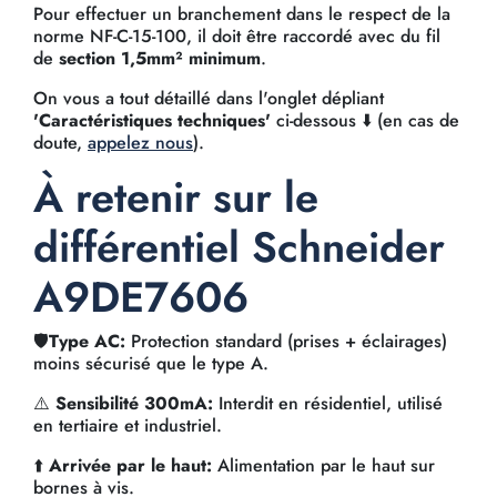
Pour effectuer un branchement dans le respect de la
norme NF-C-15-100, il doit être raccordé avec du fil
de
section 1,5mm² minimum
.
On vous a tout détaillé dans l'onglet dépliant
'Caractéristiques techniques'
ci-dessous ⬇️ (en cas de
doute,
appelez nous
).
À retenir sur le
différentiel Schneider
A9DE7606
🛡️
Type AC:
Protection standard (prises + éclairages)
moins sécurisé que le type A.
⚠️
Sensibilité 300mA:
Interdit en résidentiel, utilisé
en tertiaire et industriel.
⬆️
Arrivée par le haut:
Alimentation par le haut sur
bornes à vis.