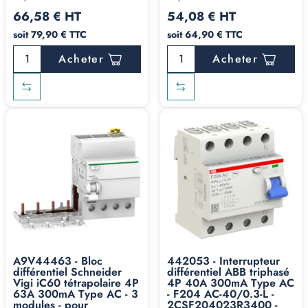
66,58 € HT
54,08 € HT
soit 79,90 € TTC
soit 64,90 € TTC
Acheter
Acheter
A9V44463 - Bloc
442053 - Interrupteur
différentiel Schneider
différentiel ABB triphasé
Vigi iC60 tétrapolaire 4P
4P 40A 300mA Type AC
63A 300mA Type AC - 3
- F204 AC-40/0.3-L -
modules - pour
2CSF204023R3400 -