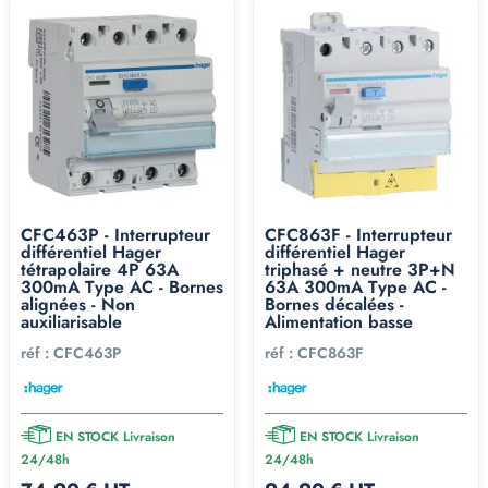
CFC463P - Interrupteur
CFC863F - Interrupteur
différentiel Hager
différentiel Hager
tétrapolaire 4P 63A
triphasé + neutre 3P+N
300mA Type AC - Bornes
63A 300mA Type AC -
alignées - Non
Bornes décalées -
auxiliarisable
Alimentation basse
réf :
CFC463P
réf :
CFC863F
EN STOCK Livraison
EN STOCK Livraison
24/48h
24/48h