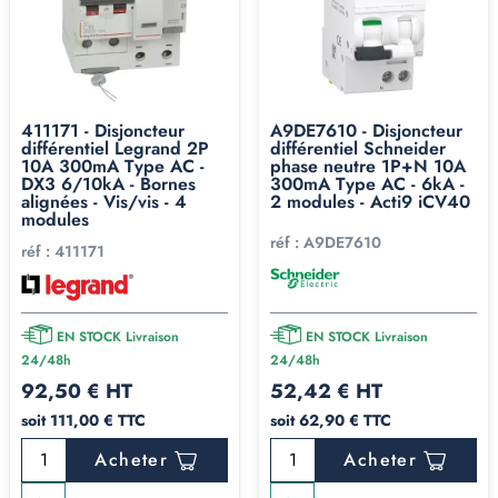
411171 - Disjoncteur
A9DE7610 - Disjoncteur
différentiel Legrand 2P
différentiel Schneider
10A 300mA Type AC -
phase neutre 1P+N 10A
DX3 6/10kA - Bornes
300mA Type AC - 6kA -
alignées - Vis/vis - 4
2 modules - Acti9 iCV40
modules
réf :
A9DE7610
réf :
411171
EN STOCK Livraison
EN STOCK Livraison
24/48h
24/48h
92,50 € HT
52,42 € HT
soit 111,00 € TTC
soit 62,90 € TTC
Acheter
Acheter