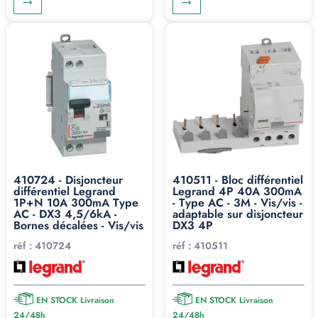
410724 - Disjoncteur
410511 - Bloc différentiel
différentiel Legrand
Legrand 4P 40A 300mA
1P+N 10A 300mA Type
- Type AC - 3M - Vis/vis -
AC - DX3 4,5/6kA -
adaptable sur disjoncteur
Bornes décalées - Vis/vis
DX3 4P
réf :
410724
réf :
410511
EN STOCK Livraison
EN STOCK Livraison
24/48h
24/48h