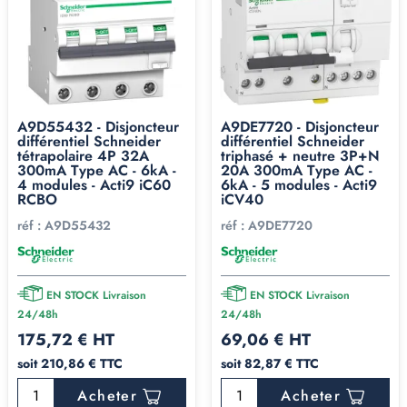
A9D55432 - Disjoncteur
A9DE7720 - Disjoncteur
différentiel Schneider
différentiel Schneider
tétrapolaire 4P 32A
triphasé + neutre 3P+N
300mA Type AC - 6kA -
20A 300mA Type AC -
4 modules - Acti9 iC60
6kA - 5 modules - Acti9
RCBO
iCV40
réf :
A9D55432
réf :
A9DE7720
EN STOCK Livraison
EN STOCK Livraison
24/48h
24/48h
175,72 € HT
69,06 € HT
soit 210,86 € TTC
soit 82,87 € TTC
Acheter
Acheter