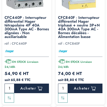
CFC440P - Interrupteur
CFC840F - Interrupteur
différentiel Hager
différentiel Hager
tétrapolaire 4P 40A
triphasé + neutre 3P+N
300mA Type AC - Bornes
40A 300mA Type AC -
alignées - Non
Bornes décalées -
auxiliarisable
Alimentation basse
réf :
CFC440P
réf :
CFC840F
EN STOCK Livraison
EN STOCK Livraison
24/48h
24/48h
54,90 € HT
74,00 € HT
soit 65,88 € TTC
soit 88,80 € TTC
Acheter
Acheter