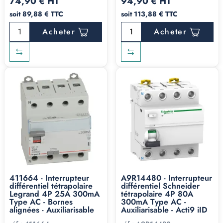
74,90 € HT
94,90 € HT
soit 89,88 € TTC
soit 113,88 € TTC
Acheter
Acheter
411664 - Interrupteur
A9R14480 - Interrupteur
différentiel tétrapolaire
différentiel Schneider
Legrand 4P 25A 300mA
tétrapolaire 4P 80A
Type AC - Bornes
300mA Type AC -
alignées - Auxiliarisable
Auxiliarisable - Acti9 iID