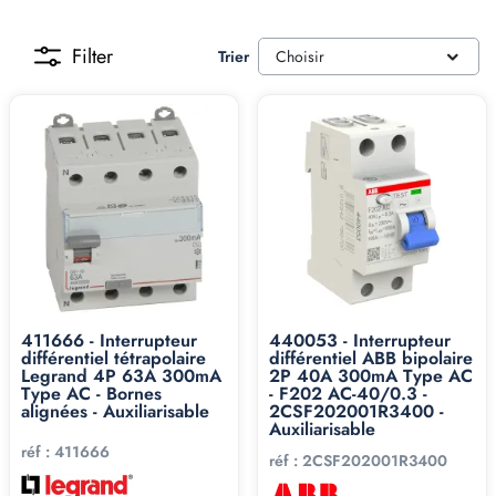
Filter
Trier
Choisir
411666 - Interrupteur
440053 - Interrupteur
différentiel tétrapolaire
différentiel ABB bipolaire
Legrand 4P 63A 300mA
2P 40A 300mA Type AC
Type AC - Bornes
- F202 AC-40/0.3 -
alignées - Auxiliarisable
2CSF202001R3400 -
Auxiliarisable
réf :
411666
réf :
2CSF202001R3400