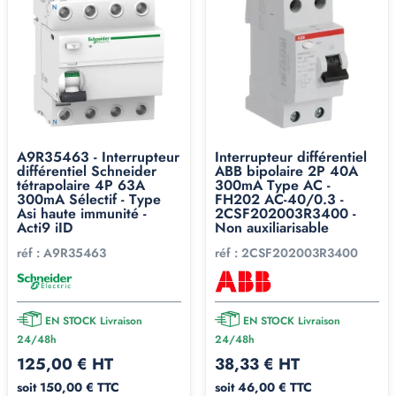
A9R35463 - Interrupteur
Interrupteur différentiel
différentiel Schneider
ABB bipolaire 2P 40A
tétrapolaire 4P 63A
300mA Type AC -
300mA Sélectif - Type
FH202 AC-40/0.3 -
Asi haute immunité -
2CSF202003R3400 -
Acti9 iID
Non auxiliarisable
réf :
A9R35463
réf :
2CSF202003R3400
EN STOCK Livraison
EN STOCK Livraison
24/48h
24/48h
125,00 € HT
38,33 € HT
soit 150,00 € TTC
soit 46,00 € TTC