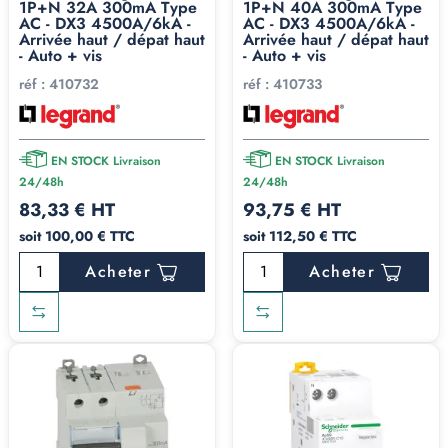
1P+N 32A 300mA Type
1P+N 40A 300mA Type
AC - DX3 4500A/6kA -
AC - DX3 4500A/6kA -
Arrivée haut / dépat haut
Arrivée haut / dépat haut
- Auto + vis
- Auto + vis
réf :
410732
réf :
410733
EN STOCK Livraison
EN STOCK Livraison
24/48h
24/48h
83,33 € HT
93,75 € HT
soit 100,00 € TTC
soit 112,50 € TTC
Acheter
Acheter