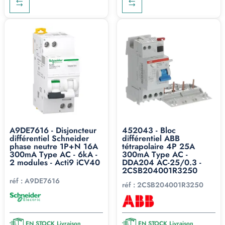
A9DE7616 - Disjoncteur
452043 - Bloc
différentiel Schneider
différentiel ABB
phase neutre 1P+N 16A
tétrapolaire 4P 25A
300mA Type AC - 6kA -
300mA Type AC -
2 modules - Acti9 iCV40
DDA204 AC-25/0.3 -
2CSB204001R3250
réf :
A9DE7616
réf :
2CSB204001R3250
EN STOCK Livraison
EN STOCK Livraison