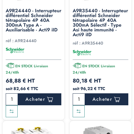
A9R24440 - Interrupteur
A9R35440 - Interrupteur
différentiel Schneider
différentiel Schneider
tétrapolaire 4P 40A
tétrapolaire 4P 40A
300mA Type A -
300mA Sélectif - Type
Auxiliarisable - Acti9 iID
Asi haute immunité -
Acti9 iID
réf :
A9R24440
réf :
A9R35440
EN STOCK Livraison
EN STOCK Livraison
24/48h
24/48h
68,88 € HT
80,18 € HT
soit 82,66 € TTC
soit 96,22 € TTC
Acheter
Acheter