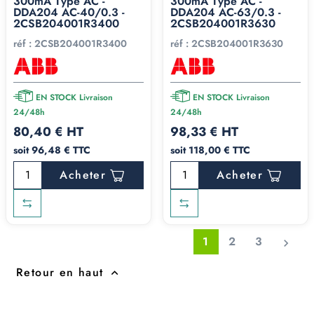
300mA Type AC -
300mA Type AC -
DDA204 AC-40/0.3 -
DDA204 AC-63/0.3 -
2CSB204001R3400
2CSB204001R3630
réf :
2CSB204001R3400
réf :
2CSB204001R3630
EN STOCK Livraison
EN STOCK Livraison
24/48h
24/48h
80,40 € HT
98,33 € HT
soit 96,48 € TTC
soit 118,00 € TTC
Acheter
Acheter
1
2
3

Retour en haut
