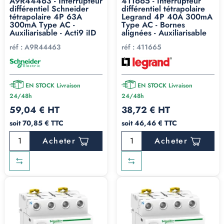
A9R44463 - Interrupteur
411665 - Interrupteur
différentiel Schneider
différentiel tétrapolaire
tétrapolaire 4P 63A
Legrand 4P 40A 300mA
300mA Type AC -
Type AC - Bornes
Auxiliarisable - Acti9 iID
alignées - Auxiliarisable
réf :
A9R44463
réf :
411665
EN STOCK Livraison
EN STOCK Livraison
24/48h
24/48h
59,04 € HT
38,72 € HT
soit 70,85 € TTC
soit 46,46 € TTC
Acheter
Acheter