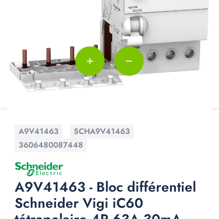
add
remove
A9V41463
SCHA9V41463
3606480087448
A9V41463 - Bloc différentiel
Schneider Vigi iC60