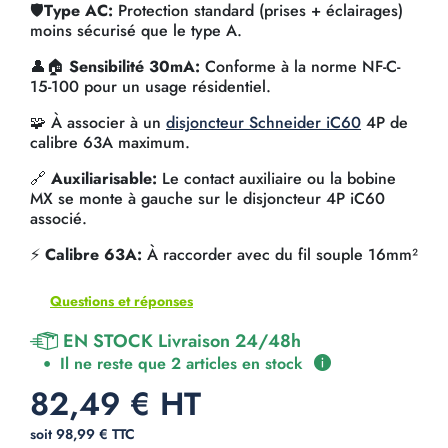
🛡️
Type AC:
Protection standard (prises + éclairages)
moins sécurisé que le type A.
👤🏠
Sensibilité 30mA:
Conforme à la norme NF-C-
15-100 pour un usage résidentiel.
🧩 À associer à un
disjoncteur Schneider iC60
4P de
calibre 63A maximum.
🔗
Auxiliarisable:
Le contact auxiliaire ou la bobine
MX se monte à gauche sur le disjoncteur 4P iC60
associé.
⚡
Calibre 63A:
À raccorder avec du fil souple 16mm²
Questions et réponses
EN STOCK Livraison 24/48h
Il ne reste que 2 articles en stock
82,49 € HT
soit 98,99 € TTC