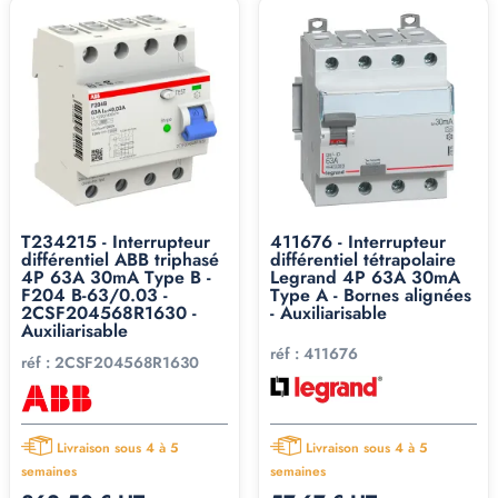
T234215 - Interrupteur
411676 - Interrupteur
différentiel ABB triphasé
différentiel tétrapolaire
4P 63A 30mA Type B -
Legrand 4P 63A 30mA
F204 B-63/0.03 -
Type A - Bornes alignées
2CSF204568R1630 -
- Auxiliarisable
Auxiliarisable
réf :
411676
réf :
2CSF204568R1630
Livraison sous 4 à 5
Livraison sous 4 à 5
semaines
semaines