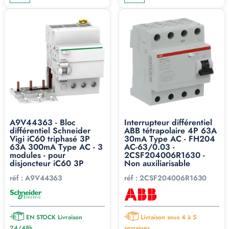
A9V44363 - Bloc
Interrupteur différentiel
différentiel Schneider
ABB tétrapolaire 4P 63A
Vigi iC60 triphasé 3P
30mA Type AC - FH204
63A 300mA Type AC - 3
AC-63/0.03 -
modules - pour
2CSF204006R1630 -
disjoncteur iC60 3P
Non auxiliarisable
réf :
A9V44363
réf :
2CSF204006R1630
EN STOCK Livraison
Livraison sous 4 à 5
24/48h
semaines