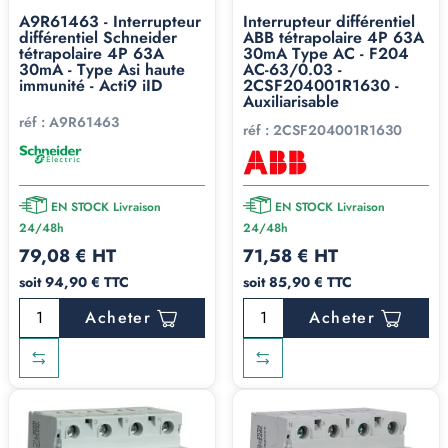
A9R61463 - Interrupteur
Interrupteur différentiel
différentiel Schneider
ABB tétrapolaire 4P 63A
tétrapolaire 4P 63A
30mA Type AC - F204
30mA - Type Asi haute
AC-63/0.03 -
immunité - Acti9 iID
2CSF204001R1630 -
Auxiliarisable
réf :
A9R61463
réf :
2CSF204001R1630
EN STOCK Livraison
EN STOCK Livraison
24/48h
24/48h
79,08 € HT
71,58 € HT
soit 94,90 € TTC
soit 85,90 € TTC
Acheter
Acheter