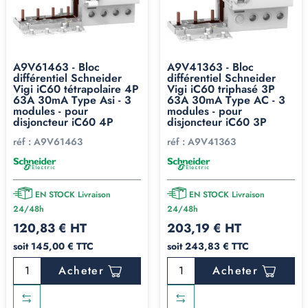
A9V61463 - Bloc
A9V41363 - Bloc
différentiel Schneider
différentiel Schneider
Vigi iC60 tétrapolaire 4P
Vigi iC60 triphasé 3P
63A 30mA Type Asi - 3
63A 30mA Type AC - 3
modules - pour
modules - pour
disjoncteur iC60 4P
disjoncteur iC60 3P
réf :
A9V61463
réf :
A9V41363
EN STOCK Livraison
EN STOCK Livraison
24/48h
24/48h
120,83 € HT
203,19 € HT
soit 145,00 € TTC
soit 243,83 € TTC
Acheter
Acheter