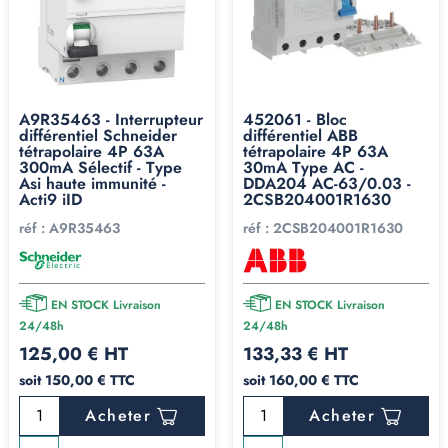
A9R35463 - Interrupteur
452061 - Bloc
différentiel Schneider
différentiel ABB
tétrapolaire 4P 63A
tétrapolaire 4P 63A
300mA Sélectif - Type
30mA Type AC -
Asi haute immunité -
DDA204 AC-63/0.03 -
Acti9 iID
2CSB204001R1630
réf :
A9R35463
réf :
2CSB204001R1630
EN STOCK Livraison
EN STOCK Livraison
24/48h
24/48h
125,00 € HT
133,33 € HT
soit 150,00 € TTC
soit 160,00 € TTC
Acheter
Acheter