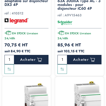
adaptable sur disjoncteur
63A 300mA Type AC - 3
DX3 4P
modules - pour
disjoncteur iC60 4P
réf :
410512
réf :
A9V15463
EN STOCK Livraison
EN STOCK Livraison
24/48h
24/48h
70,75 € HT
85,96 € HT
soit 84,90 € TTC
soit 103,15 € TTC
Acheter
Acheter