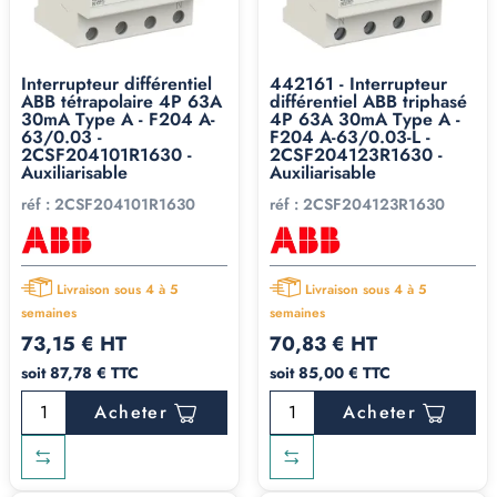
Interrupteur différentiel
442161 - Interrupteur
ABB tétrapolaire 4P 63A
différentiel ABB triphasé
30mA Type A - F204 A-
4P 63A 30mA Type A -
63/0.03 -
F204 A-63/0.03-L -
2CSF204101R1630 -
2CSF204123R1630 -
Auxiliarisable
Auxiliarisable
réf :
2CSF204101R1630
réf :
2CSF204123R1630
Livraison sous 4 à 5
Livraison sous 4 à 5
semaines
semaines
73,15 € HT
70,83 € HT
soit 87,78 € TTC
soit 85,00 € TTC
Acheter
Acheter