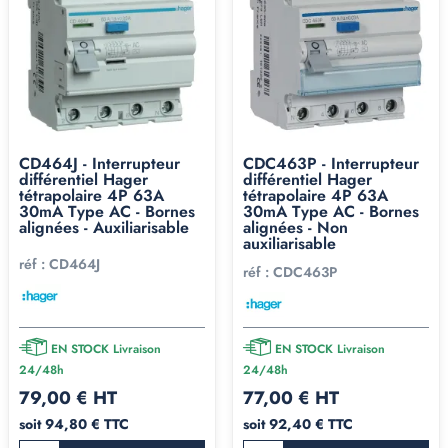
CD464J - Interrupteur
CDC463P - Interrupteur
différentiel Hager
différentiel Hager
tétrapolaire 4P 63A
tétrapolaire 4P 63A
30mA Type AC - Bornes
30mA Type AC - Bornes
alignées - Auxiliarisable
alignées - Non
auxiliarisable
réf :
CD464J
réf :
CDC463P
EN STOCK Livraison
EN STOCK Livraison
24/48h
24/48h
79,00 € HT
77,00 € HT
soit 94,80 € TTC
soit 92,40 € TTC