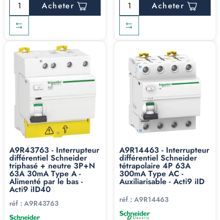
Acheter
Acheter
A9R43763 - Interrupteur
A9R14463 - Interrupteur
différentiel Schneider
différentiel Schneider
triphasé + neutre 3P+N
tétrapolaire 4P 63A
63A 30mA Type A -
300mA Type AC -
Alimenté par le bas -
Auxiliarisable - Acti9 iID
Acti9 iID40
réf :
A9R14463
réf :
A9R43763