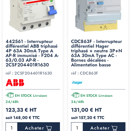
442561 - Interrupteur
CDC863F - Interrupteur
différentiel ABB triphasé
différentiel Hager
4P 63A 30mA Type A
triphasé + neutre 3P+N
AP-R immunisé - F204 A-
63A 30mA Type AC -
63/0.03 AP-R -
Bornes décalées -
2CSF204401R1630
Alimentation basse
réf :
2CSF204401R1630
réf :
CDC863F
EN STOCK Livraison
EN STOCK Livraison
24/48h
24/48h
123,33 € HT
131,00 € HT
soit 148,00 € TTC
soit 157,20 € TTC
Acheter
Acheter