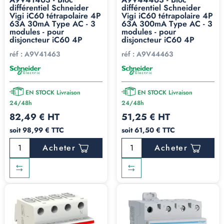
différentiel Schneider
différentiel Schneider
Vigi iC60 tétrapolaire 4P
Vigi iC60 tétrapolaire 4P
63A 30mA Type AC - 3
63A 300mA Type AC - 3
modules - pour
modules - pour
disjoncteur iC60 4P
disjoncteur iC60 4P
réf :
A9V41463
réf :
A9V44463
EN STOCK Livraison
EN STOCK Livraison
24/48h
24/48h
82,49 € HT
51,25 € HT
soit 98,99 € TTC
soit 61,50 € TTC
Acheter
Acheter