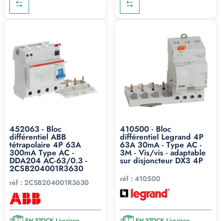
452063 - Bloc
410500 - Bloc
différentiel ABB
différentiel Legrand 4P
tétrapolaire 4P 63A
63A 30mA - Type AC -
300mA Type AC -
3M - Vis/vis - adaptable
DDA204 AC-63/0.3 -
sur disjoncteur DX3 4P
2CSB204001R3630
réf :
410500
réf :
2CSB204001R3630
EN STOCK Livraison
EN STOCK Livraison