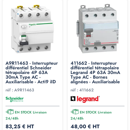
A9R11463 - Interrupteur
411662 - Interrupteur
différentiel Schneider
différentiel tétrapolaire
tétrapolaire 4P 63A
Legrand 4P 63A 30mA
30mA Type AC -
Type AC - Bornes
Auxiliarisable - Acti9 iID
alignées - Auxiliarisable
réf :
A9R11463
réf :
411662
EN STOCK Livraison
EN STOCK Livraison
24/48h
24/48h
83,25 € HT
48,00 € HT