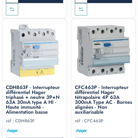
CDH863F - Interrupteur
CFC463P - Interrupteur
différentiel Hager
différentiel Hager
triphasé + neutre 3P+N
tétrapolaire 4P 63A
63A 30mA type A HI -
300mA Type AC - Bornes
Haute immunité -
alignées - Non
Alimentation basse
auxiliarisable
réf :
CDH863F
réf :
CFC463P