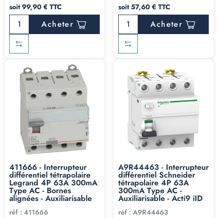
soit 99,90 € TTC
soit 57,60 € TTC
Acheter
Acheter
411666 - Interrupteur
A9R44463 - Interrupteur
différentiel tétrapolaire
différentiel Schneider
Legrand 4P 63A 300mA
tétrapolaire 4P 63A
Type AC - Bornes
300mA Type AC -
alignées - Auxiliarisable
Auxiliarisable - Acti9 iID
réf :
411666
réf :
A9R44463