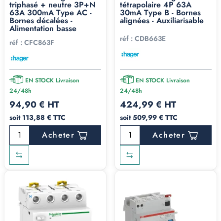
triphasé + neutre 3P+N
tétrapolaire 4P 63A
63A 300mA Type AC -
30mA Type B - Bornes
Bornes décalées -
alignées - Auxiliarisable
Alimentation basse
réf :
CDB663E
réf :
CFC863F
EN STOCK Livraison
EN STOCK Livraison
24/48h
24/48h
94,90 € HT
424,99 € HT
soit 113,88 € TTC
soit 509,99 € TTC
Acheter
Acheter