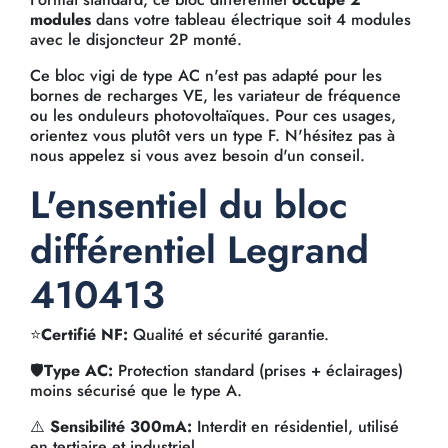
modules
dans votre tableau électrique soit 4 modules
avec le disjoncteur 2P monté.
Ce bloc vigi de type AC n'est pas adapté pour les
bornes de recharges VE, les variateur de fréquence
ou les onduleurs photovoltaïques. Pour ces usages,
orientez vous plutôt vers un type F. N'hésitez pas à
nous appelez si vous avez besoin d'un conseil.
L'ensentiel du bloc
différentiel Legrand
410413
⭐
Certifié NF:
Qualité et sécurité garantie.
🛡️
Type AC:
Protection standard (prises + éclairages)
moins sécurisé que le type A.
⚠️
Sensibilité 300mA:
Interdit en résidentiel, utilisé
en tertiaire et industriel.