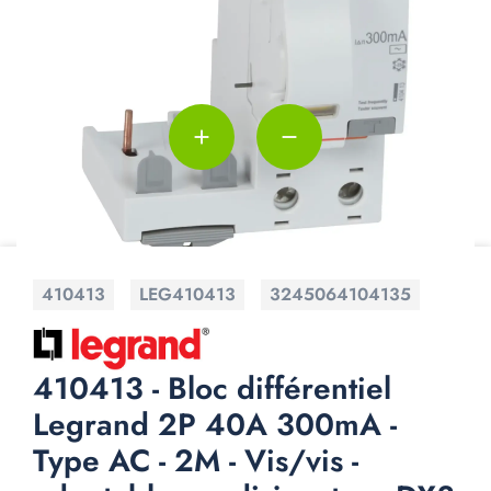
add
remove
410413
LEG410413
3245064104135
410413 - Bloc différentiel
Legrand 2P 40A 300mA -
Type AC - 2M - Vis/vis -