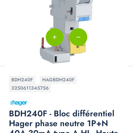
add
remove
BDH240F
HAGBDH240F
3250611345756
BDH240F - Bloc différentiel
Hager phase neutre 1P+N