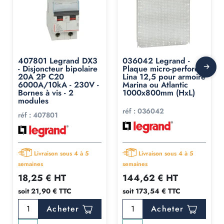
407801 Legrand DX3
036042 Legrand -
- Disjoncteur bipolaire
Plaque micro-perforée
20A 2P C20
Lina 12,5 pour armoire
6000A/10kA - 230V -
Marina ou Atlantic
Bornes à vis - 2
1000x800mm (HxL)
modules
réf :
036042
réf :
407801
Livraison sous 4 à 5
Livraison sous 4 à 5
semaines
semaines
18,25 € HT
144,62 € HT
soit 21,90 € TTC
soit 173,54 € TTC
Acheter
Acheter