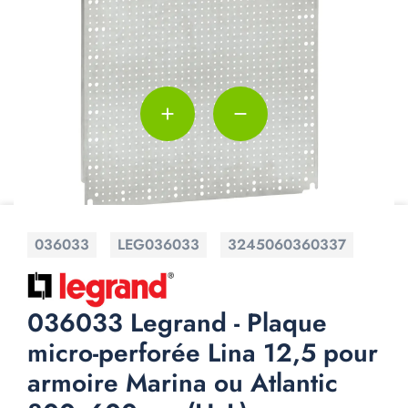
add
remove
036033
LEG036033
3245060360337
036033 Legrand - Plaque
micro-perforée Lina 12,5 pour
armoire Marina ou Atlantic