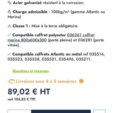
🔩
Acier galvanisé
résistant à la corrosion.
💪
Charge admissible
: 100kg/m² (gamme Atlantic ou
Marina)
⚠️
Classe 1 :
Mise à la terre obligatoire.
✅
Compatible coffret polyester
036261 coffret
marina 800x600x300
(porte pleine) et 036281 (porte
vitrée).
✅
Compatible coffrets Atlantic en métal
ref 035514,
035523, 035528, 035521, 035496, 035211.
Questions et réponses
Livraison sous 4 à 5 semaines
89,02 € HT
soit 106,82 € TTC