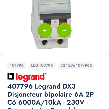
add
remove
407796
LEG407796
3245064077965
407796 Legrand DX3 -
Disjoncteur bipolaire 6A 2P
C6 6000A/10kA - 230V -