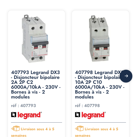
407793 Legrand DX3
407798 Legrand DX3
- Disjoncteur bipolaire
- Disjoncteur bipolaire
2A 2P C2
10A 2P C10
6000A/10kA - 230V -
6000A/10kA - 230V -
Bornes à vis - 2
Bornes à vis - 2
modules
modules
réf :
407793
réf :
407798
Livraison sous 4 à 5
Livraison sous 4 à 5
semaines
semaines