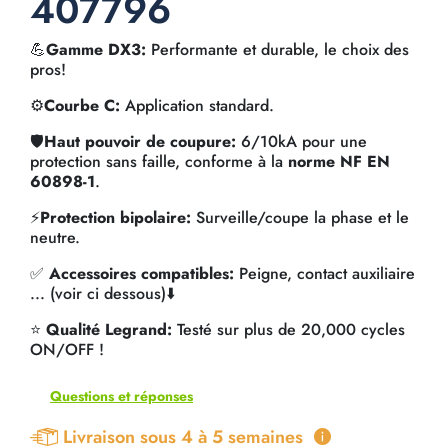
407796
💪
Gamme DX3:
Performante et durable, le choix des
pros!
⚙️
Courbe C:
Application standard.
🛡️
Haut pouvoir de coupure:
6/10kA pour une
protection sans faille, conforme à la
norme NF EN
60898-1
.
⚡
Protection bipolaire:
Surveille/coupe la phase et le
neutre.
✅
Accessoires compatibles:
Peigne, contact auxiliaire
... (voir ci dessous)⬇️
⭐
Qualité Legrand:
Testé sur plus de 20,000 cycles
ON/OFF !
Questions et réponses
Livraison sous 4 à 5 semaines