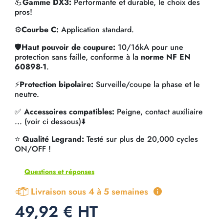
💪
Gamme DX3:
Performante et durable, le choix des
pros!
⚙️
Courbe C:
Application standard.
🛡️
Haut pouvoir de coupure:
10/16kA pour une
protection sans faille, conforme à la
norme NF EN
60898-1
.
⚡
Protection bipolaire:
Surveille/coupe la phase et le
neutre.
✅
Accessoires compatibles:
Peigne, contact auxiliaire
... (voir ci dessous)⬇️
⭐
Qualité Legrand:
Testé sur plus de 20,000 cycles
ON/OFF !
Questions et réponses
Livraison sous 4 à 5 semaines
49,92 € HT