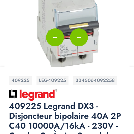
add
remove
409225
LEG409225
3245064092258
409225 Legrand DX3 -
Disjoncteur bipolaire 40A 2P
C40 10000A/16kA - 230V -