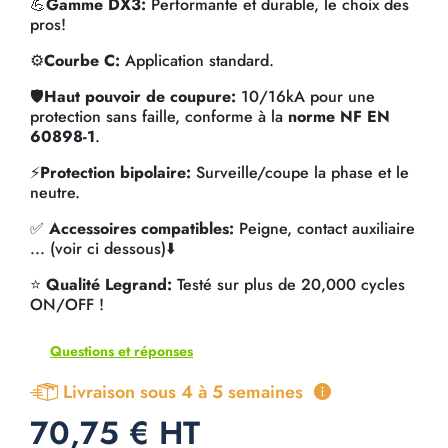
💪
Gamme DX3:
Performante et durable, le choix des
pros!
⚙️
Courbe C:
Application standard.
🛡️
Haut pouvoir de coupure:
10/16kA pour une
protection sans faille, conforme à la
norme NF EN
60898-1
.
⚡
Protection bipolaire:
Surveille/coupe la phase et le
neutre.
✅
Accessoires compatibles:
Peigne, contact auxiliaire
... (voir ci dessous)⬇️
⭐
Qualité Legrand:
Testé sur plus de 20,000 cycles
ON/OFF !
Questions et réponses
Livraison sous 4 à 5 semaines
70,75 € HT