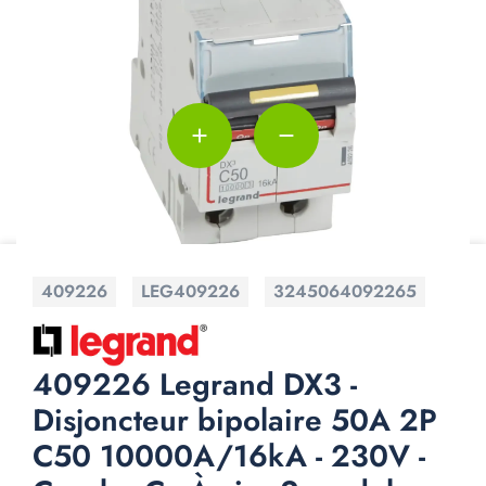
add
remove
409226
LEG409226
3245064092265
409226 Legrand DX3 -
Disjoncteur bipolaire 50A 2P
C50 10000A/16kA - 230V -