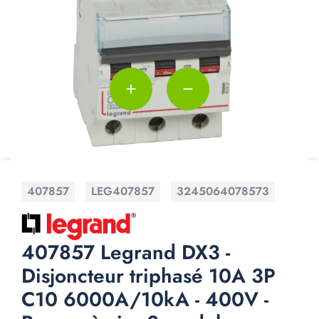
add
remove
407857
LEG407857
3245064078573
407857 Legrand DX3 -
Disjoncteur triphasé 10A 3P
C10 6000A/10kA - 400V -