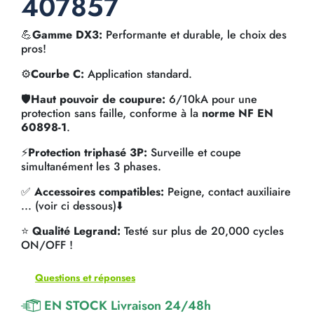
407857
💪
Gamme DX3:
Performante et durable, le choix des
pros!
⚙️
Courbe C:
Application standard.
🛡️
Haut pouvoir de coupure:
6/10kA pour une
protection sans faille, conforme à la
norme NF EN
60898-1
.
⚡
Protection triphasé 3P:
Surveille et coupe
simultanément les 3 phases.
✅
Accessoires compatibles:
Peigne, contact auxiliaire
... (voir ci dessous)⬇️
⭐
Qualité Legrand:
Testé sur plus de 20,000 cycles
ON/OFF !
Questions et réponses
EN STOCK Livraison 24/48h