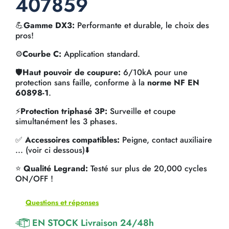
407859
💪
Gamme DX3:
Performante et durable, le choix des
pros!
⚙️
Courbe C:
Application standard.
🛡️
Haut pouvoir de coupure:
6/10kA pour une
protection sans faille, conforme à la
norme NF EN
60898-1
.
⚡
Protection triphasé 3P:
Surveille et coupe
simultanément les 3 phases.
✅
Accessoires compatibles:
Peigne, contact auxiliaire
... (voir ci dessous)⬇️
⭐
Qualité Legrand:
Testé sur plus de 20,000 cycles
ON/OFF !
Questions et réponses
EN STOCK Livraison 24/48h