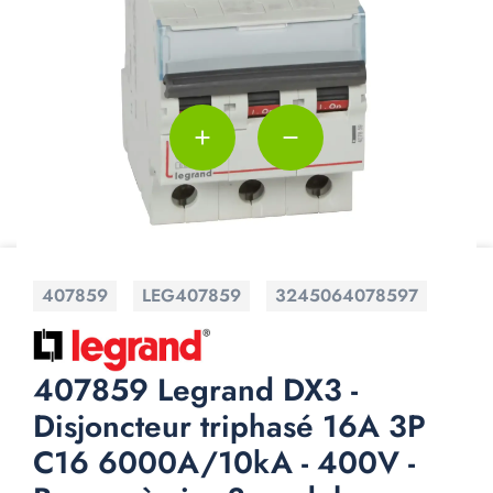
add
remove
407859
LEG407859
3245064078597
407859 Legrand DX3 -
Disjoncteur triphasé 16A 3P
C16 6000A/10kA - 400V -