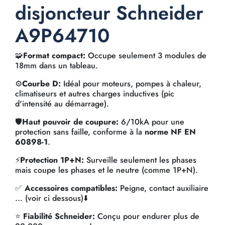
disjoncteur Schneider
A9P64710
🧩
Format compact:
Occupe seulement 3 modules de
18mm dans un tableau.
⚙️
Courbe D:
Idéal pour moteurs, pompes à chaleur,
climatiseurs et autres charges inductives (pic
d'intensité au démarrage).
🛡️
Haut pouvoir de coupure:
6/10kA pour une
protection sans faille, conforme à la
norme NF EN
60898-1
.
⚡
Protection 1P+N:
Surveille seulement les phases
mais coupe les phases et le neutre (comme 1P+N).
✅
Accessoires compatibles:
Peigne, contact auxiliaire
... (voir ci dessous)⬇️
⭐
Fiabilité Schneider:
Conçu pour endurer plus de