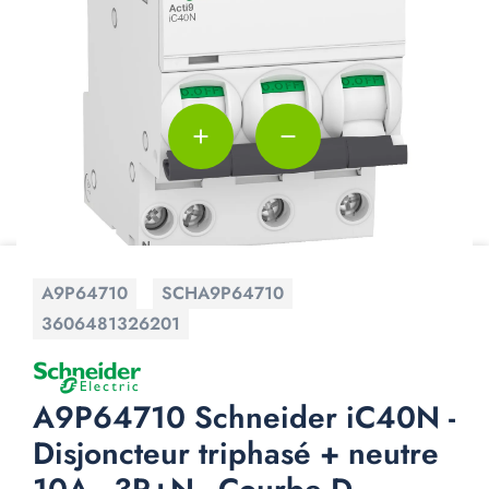
add
remove
A9P64710
SCHA9P64710
3606481326201
A9P64710 Schneider iC40N -
Disjoncteur triphasé + neutre