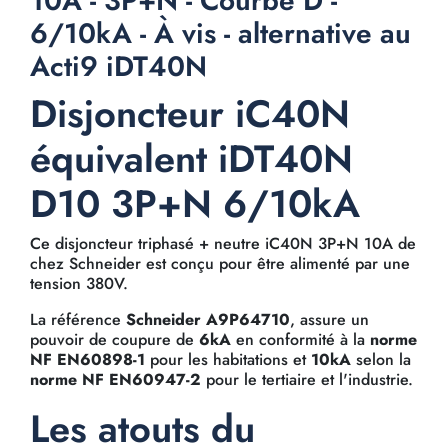
10A - 3P+N - Courbe D -
6/10kA - À vis - alternative au
Acti9 iDT40N
Disjoncteur iC40N
équivalent iDT40N
D10 3P+N 6/10kA
Ce disjoncteur triphasé + neutre iC40N 3P+N 10A de
chez Schneider est conçu pour être alimenté par une
tension 380V.
La référence
Schneider A9P64710
, assure un
pouvoir de coupure de
6kA
en conformité à la
norme
NF EN60898-1
pour les habitations et
10kA
selon la
norme NF EN60947-2
pour le tertiaire et l'industrie.
Les atouts du