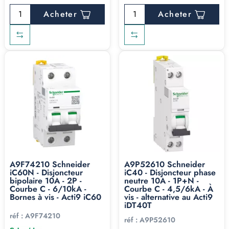
Acheter
Acheter
A9F74210 Schneider
A9P52610 Schneider
iC60N - Disjoncteur
iC40 - Disjoncteur phase
bipolaire 10A - 2P -
neutre 10A - 1P+N -
Courbe C - 6/10kA -
Courbe C - 4,5/6kA - À
Bornes à vis - Acti9 iC60
vis - alternative au Acti9
iDT40T
réf :
A9F74210
réf :
A9P52610