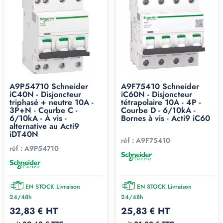
A9P54710 Schneider
A9F75410 Schneider
iC40N - Disjoncteur
iC60N - Disjoncteur
triphasé + neutre 10A -
tétrapolaire 10A - 4P -
3P+N - Courbe C -
Courbe D - 6/10kA -
6/10kA - À vis -
Bornes à vis - Acti9 iC60
alternative au Acti9
iDT40N
réf :
A9F75410
réf :
A9P54710
EN STOCK Livraison
EN STOCK Livraison
24/48h
24/48h
32,83 € HT
25,83 € HT