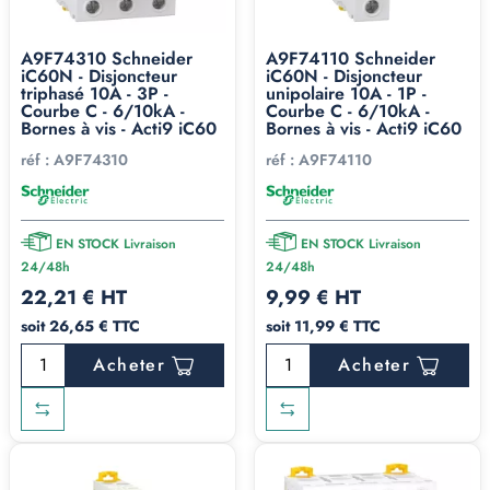
A9F74310 Schneider
A9F74110 Schneider
iC60N - Disjoncteur
iC60N - Disjoncteur
triphasé 10A - 3P -
unipolaire 10A - 1P -
Courbe C - 6/10kA -
Courbe C - 6/10kA -
Bornes à vis - Acti9 iC60
Bornes à vis - Acti9 iC60
réf :
A9F74310
réf :
A9F74110
EN STOCK Livraison
EN STOCK Livraison
24/48h
24/48h
22,21 € HT
9,99 € HT
soit 26,65 € TTC
soit 11,99 € TTC
Acheter
Acheter