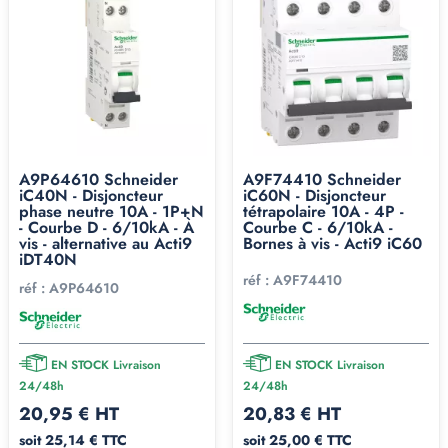
A9P64610 Schneider
A9F74410 Schneider
iC40N - Disjoncteur
iC60N - Disjoncteur
phase neutre 10A - 1P+N
tétrapolaire 10A - 4P -
- Courbe D - 6/10kA - À
Courbe C - 6/10kA -
vis - alternative au Acti9
Bornes à vis - Acti9 iC60
iDT40N
réf :
A9F74410
réf :
A9P64610
EN STOCK Livraison
EN STOCK Livraison
24/48h
24/48h
20,95 € HT
20,83 € HT
soit 25,14 € TTC
soit 25,00 € TTC