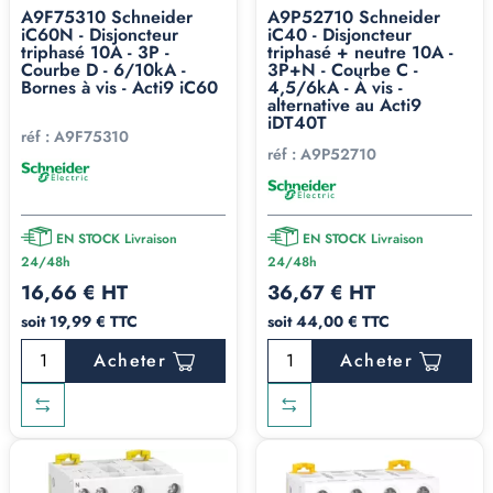
A9F75310 Schneider
A9P52710 Schneider
iC60N - Disjoncteur
iC40 - Disjoncteur
triphasé 10A - 3P -
triphasé + neutre 10A -
Courbe D - 6/10kA -
3P+N - Courbe C -
Bornes à vis - Acti9 iC60
4,5/6kA - À vis -
alternative au Acti9
iDT40T
réf :
A9F75310
réf :
A9P52710
EN STOCK Livraison
EN STOCK Livraison
24/48h
24/48h
16,66 € HT
36,67 € HT
soit 19,99 € TTC
soit 44,00 € TTC
Acheter
Acheter