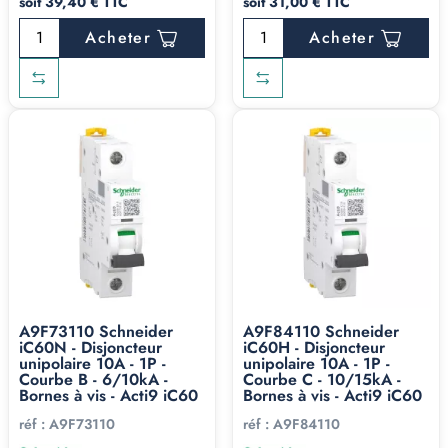
soit 39,40 € TTC
soit 31,00 € TTC
Acheter
Acheter
A9F73110 Schneider
A9F84110 Schneider
iC60N - Disjoncteur
iC60H - Disjoncteur
unipolaire 10A - 1P -
unipolaire 10A - 1P -
Courbe B - 6/10kA -
Courbe C - 10/15kA -
Bornes à vis - Acti9 iC60
Bornes à vis - Acti9 iC60
réf :
A9F73110
réf :
A9F84110