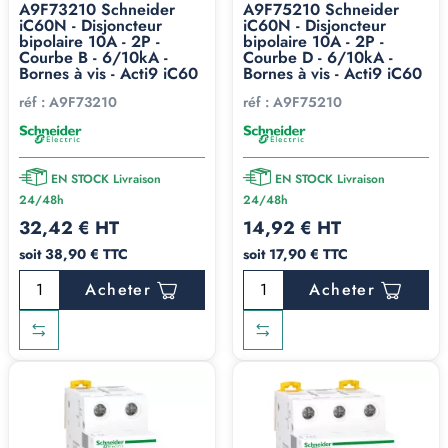
A9F73210 Schneider
A9F75210 Schneider
iC60N - Disjoncteur
iC60N - Disjoncteur
bipolaire 10A - 2P -
bipolaire 10A - 2P -
Courbe B - 6/10kA -
Courbe D - 6/10kA -
Bornes à vis - Acti9 iC60
Bornes à vis - Acti9 iC60
réf :
A9F73210
réf :
A9F75210
EN STOCK Livraison
EN STOCK Livraison
24/48h
24/48h
32,42 € HT
14,92 € HT
soit 38,90 € TTC
soit 17,90 € TTC
Acheter
Acheter