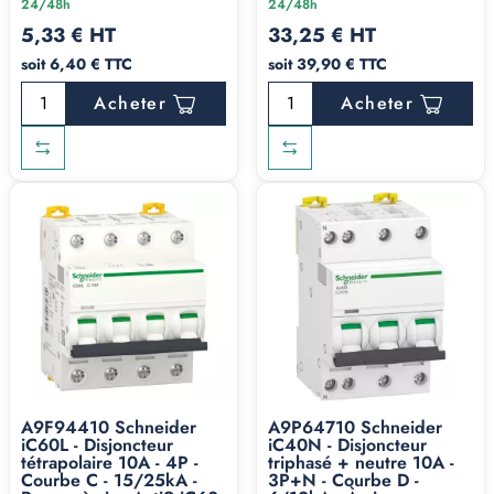
24/48h
24/48h
5,33 € HT
33,25 € HT
soit 6,40 € TTC
soit 39,90 € TTC
Acheter
Acheter
A9F94410 Schneider
A9P64710 Schneider
iC60L - Disjoncteur
iC40N - Disjoncteur
tétrapolaire 10A - 4P -
triphasé + neutre 10A -
Courbe C - 15/25kA -
3P+N - Courbe D -