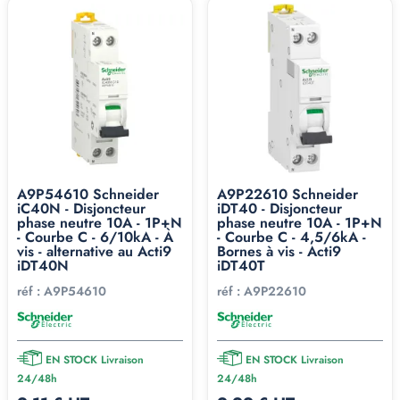
A9P54610 Schneider
A9P22610 Schneider
iC40N - Disjoncteur
iDT40 - Disjoncteur
phase neutre 10A - 1P+N
phase neutre 10A - 1P+N
- Courbe C - 6/10kA - À
- Courbe C - 4,5/6kA -
vis - alternative au Acti9
Bornes à vis - Acti9
iDT40N
iDT40T
réf :
A9P54610
réf :
A9P22610
EN STOCK Livraison
EN STOCK Livraison
24/48h
24/48h