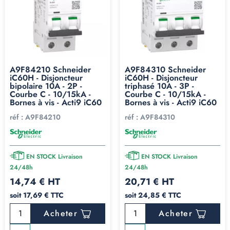
A9F84210 Schneider
A9F84310 Schneider
iC60H - Disjoncteur
iC60H - Disjoncteur
bipolaire 10A - 2P -
triphasé 10A - 3P -
Courbe C - 10/15kA -
Courbe C - 10/15kA -
Bornes à vis - Acti9 iC60
Bornes à vis - Acti9 iC60
réf :
A9F84210
réf :
A9F84310
EN STOCK Livraison
EN STOCK Livraison
24/48h
24/48h
14,74 € HT
20,71 € HT
soit 17,69 € TTC
soit 24,85 € TTC
Acheter
Acheter