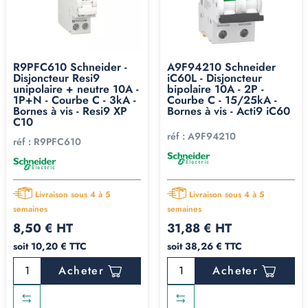
R9PFC610 Schneider -
A9F94210 Schneider
Disjoncteur Resi9
iC60L - Disjoncteur
unipolaire + neutre 10A -
bipolaire 10A - 2P -
1P+N - Courbe C - 3kA -
Courbe C - 15/25kA -
Bornes à vis - Resi9 XP
Bornes à vis - Acti9 iC60
C10
réf :
A9F94210
réf :
R9PFC610
Livraison sous 4 à 5
Livraison sous 4 à 5
semaines
semaines
8,50 € HT
31,88 € HT
soit 10,20 € TTC
soit 38,26 € TTC
Acheter
Acheter