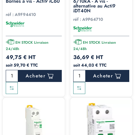
Bornes à vis - Acti9 iC60
6/10kA - À vis -
alternative au Acti9
iDT40N
réf :
A9F94410
réf :
A9P64710
EN STOCK Livraison
EN STOCK Livraison
24/48h
24/48h
49,75 € HT
36,69 € HT
soit 59,70 € TTC
soit 44,03 € TTC
Acheter
Acheter