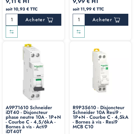
9,11 € HT
9,99 € HT
soit 10,93 € TTC
soit 11,99 € TTC
Acheter
Acheter
A9P71610 Schneider
R9P35610 - Disjoncteur
iDT40 - Disjoncteur
Schneider 10A Resi9 -
phase neutre 10A - 1P+N
1P+N - Courbe C - 4,5kA
- Courbe C - 4,5/6kA -
- Bornes à vis - Resi9
Bornes à vis - Acti9
MCB C10
iDT40T