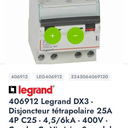
add
remove
406912
LEG406912
3245064069120
406912 Legrand DX3 -
Disjoncteur tétrapolaire 25A
4P C25 - 4,5/6kA - 400V -