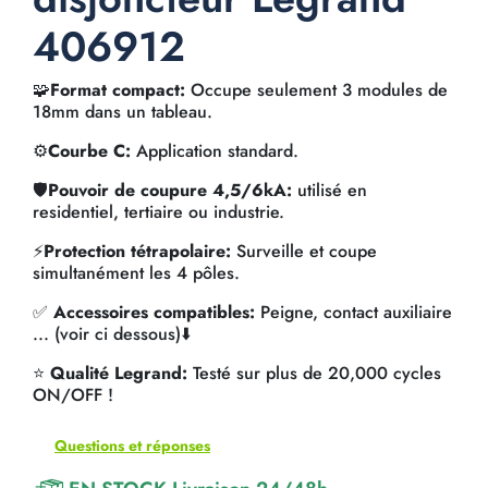
406912
🧩
Format compact:
Occupe seulement 3 modules de
18mm dans un tableau.
⚙️
Courbe C:
Application standard.
🛡️
Pouvoir de coupure 4,5/6kA:
utilisé en
residentiel, tertiaire ou industrie.
⚡
Protection tétrapolaire:
Surveille et coupe
simultanément les 4 pôles.
✅
Accessoires compatibles:
Peigne, contact auxiliaire
... (voir ci dessous)⬇️
⭐
Qualité Legrand:
Testé sur plus de 20,000 cycles
ON/OFF !
Questions et réponses