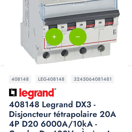
add
remove
408148
LEG408148
3245064081481
408148 Legrand DX3 -
Disjoncteur tétrapolaire 20A
4P D20 6000A/10kA -