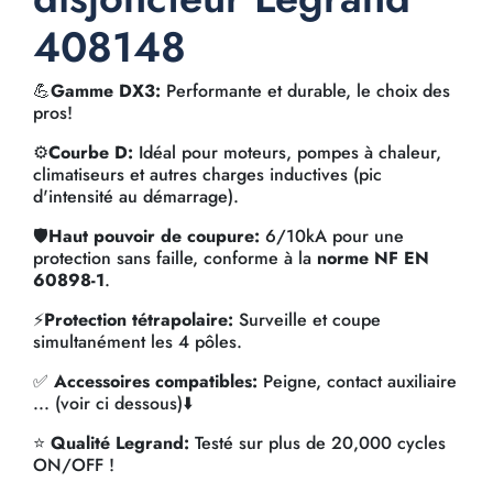
408148
💪
Gamme DX3:
Performante et durable, le choix des
pros!
⚙️
Courbe D:
Idéal pour moteurs, pompes à chaleur,
climatiseurs et autres charges inductives (pic
d'intensité au démarrage).
🛡️
Haut pouvoir de coupure:
6/10kA pour une
protection sans faille, conforme à la
norme NF EN
60898-1
.
⚡
Protection tétrapolaire:
Surveille et coupe
simultanément les 4 pôles.
✅
Accessoires compatibles:
Peigne, contact auxiliaire
... (voir ci dessous)⬇️
⭐
Qualité Legrand:
Testé sur plus de 20,000 cycles
ON/OFF !