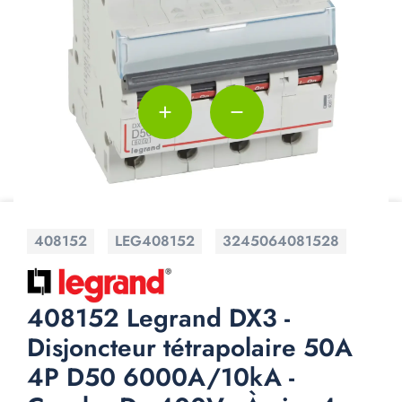
add
remove
408152
LEG408152
3245064081528
408152 Legrand DX3 -
Disjoncteur tétrapolaire 50A
4P D50 6000A/10kA -