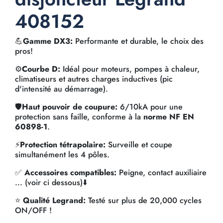
408152
💪
Gamme DX3:
Performante et durable, le choix des
pros!
⚙️
Courbe D:
Idéal pour moteurs, pompes à chaleur,
climatiseurs et autres charges inductives (pic
d'intensité au démarrage).
🛡️
Haut pouvoir de coupure:
6/10kA pour une
protection sans faille, conforme à la
norme NF EN
60898-1
.
⚡
Protection tétrapolaire:
Surveille et coupe
simultanément les 4 pôles.
✅
Accessoires compatibles:
Peigne, contact auxiliaire
... (voir ci dessous)⬇️
⭐
Qualité Legrand:
Testé sur plus de 20,000 cycles
ON/OFF !