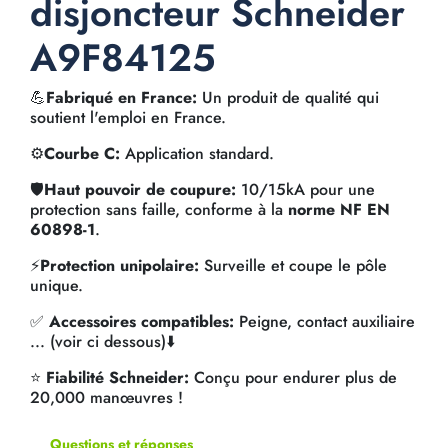
disjoncteur Schneider
A9F84125
💪
Fabriqué en France:
Un produit de qualité qui
soutient l'emploi en France.
⚙️
Courbe C:
Application standard.
🛡️
Haut pouvoir de coupure:
10/15kA pour une
protection sans faille, conforme à la
norme NF EN
60898-1
.
⚡
Protection unipolaire:
Surveille et coupe le pôle
unique.
✅
Accessoires compatibles:
Peigne, contact auxiliaire
... (voir ci dessous)⬇️
⭐
Fiabilité Schneider:
Conçu pour endurer plus de
20,000 manœuvres !
Questions et réponses