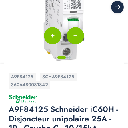
add
remove
A9F84125
SCHA9F84125
3606480081842
A9F84125 Schneider iC60H -
Disjoncteur unipolaire 25A -