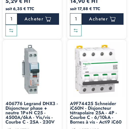
5,29 € HT
14,90 € HT
soit 6,35 € TTC
soit 17,88 € TTC
Acheter
Acheter
406776 Legrand DNX3 -
A9F74425 Schneider
Disjoncteur phase +
iC60N - Disjoncteur
neutre 1P+N C25 -
tétrapolaire 25A - 4P -
4500A/6kA - Vis/vis -
Courbe C - 6/10kA -
Courbe C - 25A - 230V
Bornes à vis - Acti9 iC60