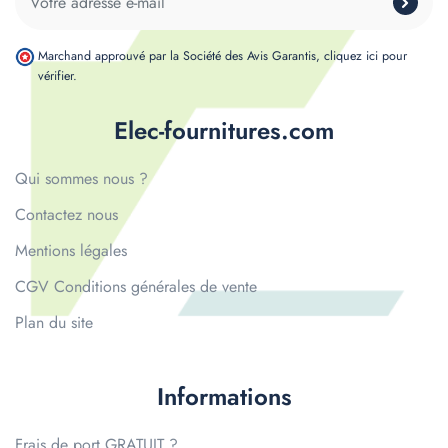
Marchand approuvé par la Société des Avis Garantis,
cliquez ici pour
vérifier
.
Elec-fournitures.com
Qui sommes nous ?
Contactez nous
Mentions légales
CGV Conditions générales de vente
Plan du site
Informations
Frais de port GRATUIT ?