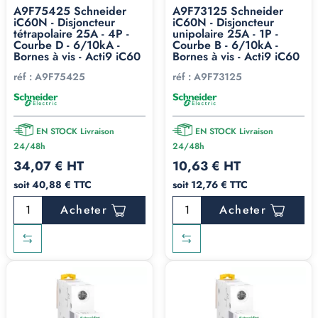
A9F75425 Schneider
A9F73125 Schneider
iC60N - Disjoncteur
iC60N - Disjoncteur
tétrapolaire 25A - 4P -
unipolaire 25A - 1P -
Courbe D - 6/10kA -
Courbe B - 6/10kA -
Bornes à vis - Acti9 iC60
Bornes à vis - Acti9 iC60
réf :
A9F75425
réf :
A9F73125
EN STOCK Livraison
EN STOCK Livraison
24/48h
24/48h
34,07 € HT
10,63 € HT
soit 40,88 € TTC
soit 12,76 € TTC
Acheter
Acheter