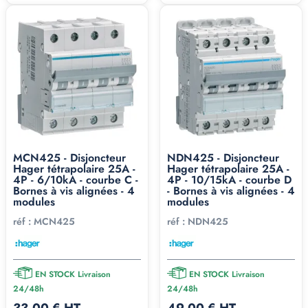
MCN425 - Disjoncteur
NDN425 - Disjoncteur
Hager tétrapolaire 25A -
Hager tétrapolaire 25A -
4P - 6/10kA - courbe C -
4P - 10/15kA - courbe D
Bornes à vis alignées - 4
- Bornes à vis alignées - 4
modules
modules
réf :
MCN425
réf :
NDN425
EN STOCK Livraison
EN STOCK Livraison
24/48h
24/48h