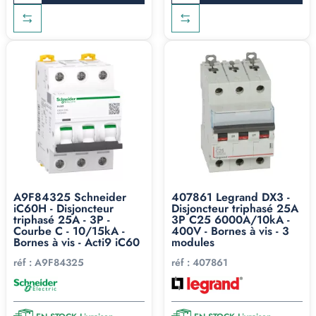
A9F84325 Schneider
407861 Legrand DX3 -
iC60H - Disjoncteur
Disjoncteur triphasé 25A
triphasé 25A - 3P -
3P C25 6000A/10kA -
Courbe C - 10/15kA -
400V - Bornes à vis - 3
Bornes à vis - Acti9 iC60
modules
réf :
A9F84325
réf :
407861