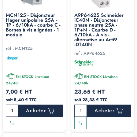
MCN125 - Disjoncteur
A9P64625 Schneider
Hager unipolaire 25A -
iC40N - Disjoncteur
1P - 6/10kA - courbe C -
phase neutre 25A -
Bornes à vis alignées - 1
1P+N - Courbe D -
module
6/10kA - À vis -
alternative au Acti9
iDT40N
réf :
MCN125
réf :
A9P64625
EN STOCK Livraison
EN STOCK Livraison
24/48h
24/48h
7,00 € HT
23,65 € HT
soit 8,40 € TTC
soit 28,38 € TTC
Acheter
Acheter