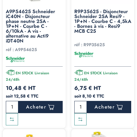
A9P54625 Schneider
R9P35625 - Disjoncteur
iC40N - Disjoncteur
Schneider 25A Resi9 -
phase neutre 25A -
1P+N - Courbe C - 4,5kA
1P+N - Courbe C -
- Bornes à vis - Resi9
6/10kA - À vis -
MCB C25
alternative au Acti9
iDT40N
réf :
R9P35625
réf :
A9P54625
EN STOCK Livraison
EN STOCK Livraison
24/48h
24/48h
10,48 € HT
6,75 € HT
soit 12,58 € TTC
soit 8,10 € TTC
Acheter
Acheter