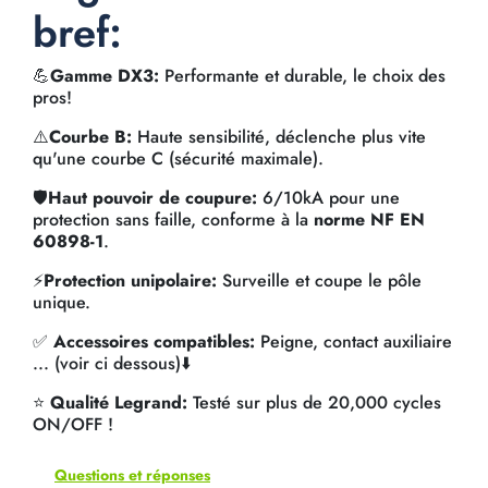
bref:
💪
Gamme DX3:
Performante et durable, le choix des
pros!
⚠️
Courbe B:
Haute sensibilité, déclenche plus vite
qu'une courbe C (sécurité maximale).
🛡️
Haut pouvoir de coupure:
6/10kA pour une
protection sans faille, conforme à la
norme NF EN
60898-1
.
⚡
Protection unipolaire:
Surveille et coupe le pôle
unique.
✅
Accessoires compatibles:
Peigne, contact auxiliaire
... (voir ci dessous)⬇️
⭐
Qualité Legrand:
Testé sur plus de 20,000 cycles
ON/OFF !
Questions et réponses