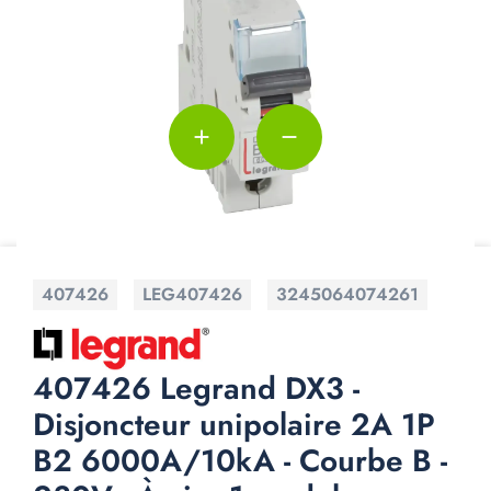
add
remove
407426
LEG407426
3245064074261
407426 Legrand DX3 -
Disjoncteur unipolaire 2A 1P
B2 6000A/10kA - Courbe B -