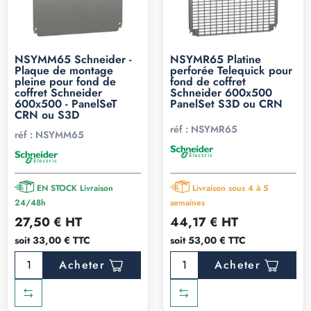
NSYMM65 Schneider -
NSYMR65 Platine
Plaque de montage
perforée Telequick pour
pleine pour fond de
fond de coffret
coffret Schneider
Schneider 600x500
600x500 - PanelSeT
PanelSet S3D ou CRN
CRN ou S3D
réf :
NSYMR65
réf :
NSYMM65
EN STOCK Livraison
Livraison sous 4 à 5
24/48h
semaines
27,50 € HT
44,17 € HT
soit 33,00 € TTC
soit 53,00 € TTC
Acheter
Acheter