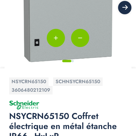
add
remove
NSYCRN65150
SCHNSYCRN65150
3606480212109
NSYCRN65150 Coffret
électrique en métal étanche