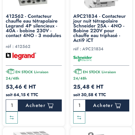
412562 - Contacteur
A9C21834 - Contacteur
chauffe eau tétrapolaire
jour nuit tétrapolaire
Legrand 4P silencieux -
Schneider 25A - 4NO -
40A - bobine 230V -
Bobine 220V pour
contact 4NO - 3 modules
chauffe eau triphasé -
Acti9 iCT
réf :
412562
réf :
A9C21834
EN STOCK Livraison
EN STOCK Livraison
24/48h
24/48h
53,46 € HT
25,48 € HT
soit 64,15 € TTC
soit 30,58 € TTC
Acheter
Acheter