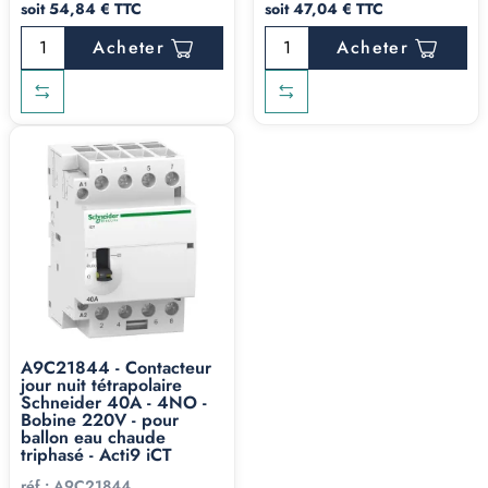
soit 54,84 € TTC
soit 47,04 € TTC
Acheter
Acheter
A9C21844 - Contacteur
jour nuit tétrapolaire
Schneider 40A - 4NO -
Bobine 220V - pour
ballon eau chaude
triphasé - Acti9 iCT
réf :
A9C21844