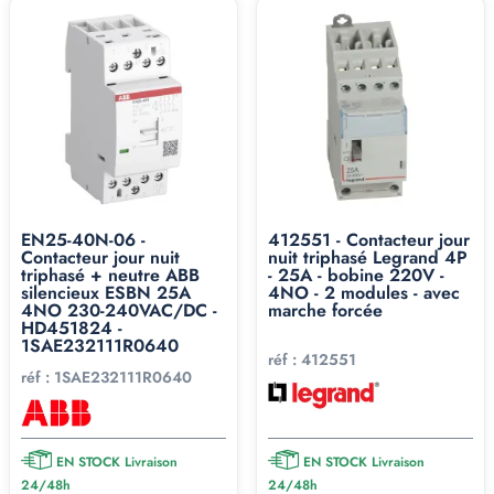
EN25-40N-06 -
412551 - Contacteur jour
Contacteur jour nuit
nuit triphasé Legrand 4P
triphasé + neutre ABB
- 25A - bobine 220V -
silencieux ESBN 25A
4NO - 2 modules - avec
4NO 230-240VAC/DC -
marche forcée
HD451824 -
1SAE232111R0640
réf :
412551
réf :
1SAE232111R0640
EN STOCK Livraison
EN STOCK Livraison
24/48h
24/48h