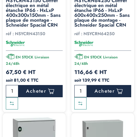
NSYCRN43150 Coffret
NSYCRN64250 Coffret
électrique en métal
électrique en métal
étanche IP66 - HxLxP
étanche IP66 - HxLxP
400x300x150mm - Sans
600x400x250mm - Sans
plaque de montage -
plaque de montage -
Schneider Spacial CRN
Schneider Spacial CRN
réf :
NSYCRN43150
réf :
NSYCRN64250
EN STOCK Livraison
EN STOCK Livraison
24/48h
24/48h
67,50 € HT
116,66 € HT
soit 81,00 € TTC
soit 139,99 € TTC
Acheter
Acheter