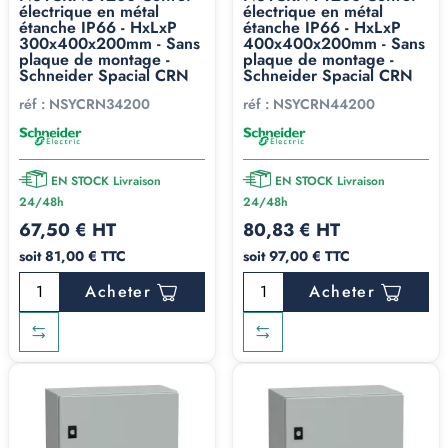
électrique en métal
électrique en métal
étanche IP66 - HxLxP
étanche IP66 - HxLxP
300x400x200mm - Sans
400x400x200mm - Sans
plaque de montage -
plaque de montage -
Schneider Spacial CRN
Schneider Spacial CRN
réf :
NSYCRN34200
réf :
NSYCRN44200
EN STOCK Livraison
EN STOCK Livraison
24/48h
24/48h
67,50 € HT
80,83 € HT
soit 81,00 € TTC
soit 97,00 € TTC
Acheter
Acheter