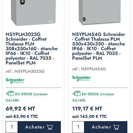
NSYPLM3025G
NSYPLM54G Schneider
Schneider - Coffret
- Coffret Thalassa PLM
Thalassa PLM
530x430x350 - étanche
308x250x160 - étanche
IP66 - IK10 - Coffret
IP66 - IK10 - Coffret
polyester - RAL 7035 -
polyester - RAL 7035 -
PanelSet PLM
PanelSet PLM
réf :
NSYPLM54G
réf :
NSYPLM3025G
EN STOCK Livraison
EN STOCK Livraison
24/48h
24/48h
69,92 € HT
119,17 € HT
soit 83,90 € TTC
soit 143,00 € TTC
Acheter
Acheter