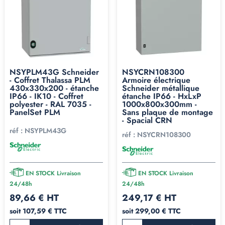
NSYPLM43G Schneider
NSYCRN108300
- Coffret Thalassa PLM
Armoire électrique
430x330x200 - étanche
Schneider métallique
IP66 - IK10 - Coffret
étanche IP66 - HxLxP
polyester - RAL 7035 -
1000x800x300mm -
PanelSet PLM
Sans plaque de montage
- Spacial CRN
réf :
NSYPLM43G
réf :
NSYCRN108300
EN STOCK Livraison
EN STOCK Livraison
24/48h
24/48h
89,66 € HT
249,17 € HT
soit 107,59 € TTC
soit 299,00 € TTC