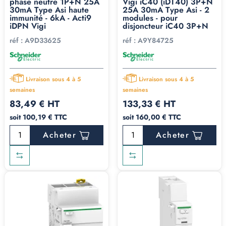
phase neutre 1P+N 25A
Vigi iC40 (iDT40) 3P+N
30mA Type Asi haute
25A 30mA Type Asi - 2
immunité - 6kA - Acti9
modules - pour
iDPN Vigi
disjoncteur iC40 3P+N
réf :
A9D33625
réf :
A9Y84725
Livraison sous 4 à 5
Livraison sous 4 à 5
semaines
semaines
83,49 € HT
133,33 € HT
soit 100,19 € TTC
soit 160,00 € TTC
Acheter
Acheter