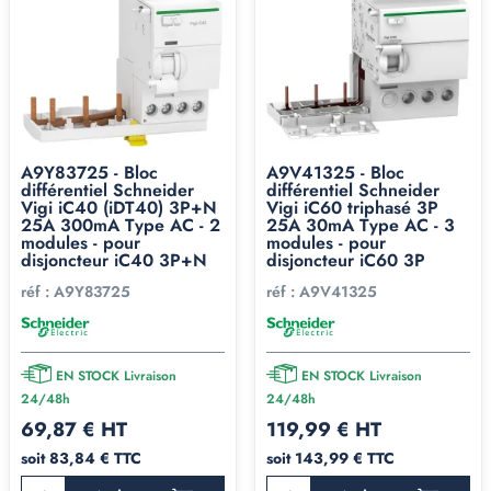
A9Y83725 - Bloc
A9V41325 - Bloc
différentiel Schneider
différentiel Schneider
Vigi iC40 (iDT40) 3P+N
Vigi iC60 triphasé 3P
25A 300mA Type AC - 2
25A 30mA Type AC - 3
modules - pour
modules - pour
disjoncteur iC40 3P+N
disjoncteur iC60 3P
réf :
A9Y83725
réf :
A9V41325
EN STOCK Livraison
EN STOCK Livraison
24/48h
24/48h
69,87 € HT
119,99 € HT
soit 83,84 € TTC
soit 143,99 € TTC