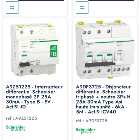
A9Z51225 - Interrupteur
A9DF3725 - Disjoncteur
différentiel Schneider
différentiel Schneider
monophasé 2P 25A
triphasé + neutre 3P+N
30mA - Type B - EV -
25A 30mA Type Asi
Acti9 iID
haute immunité - 6kA -
5M - Acti9 iCV40
réf :
A9Z51225
réf :
A9DF3725