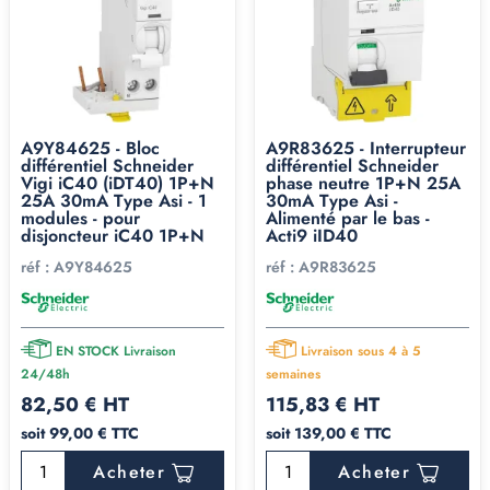
A9Y84625 - Bloc
A9R83625 - Interrupteur
différentiel Schneider
différentiel Schneider
Vigi iC40 (iDT40) 1P+N
phase neutre 1P+N 25A
25A 30mA Type Asi - 1
30mA Type Asi -
modules - pour
Alimenté par le bas -
disjoncteur iC40 1P+N
Acti9 iID40
réf :
A9Y84625
réf :
A9R83625
EN STOCK Livraison
Livraison sous 4 à 5
24/48h
semaines
82,50 € HT
115,83 € HT
soit 99,00 € TTC
soit 139,00 € TTC
Acheter
Acheter