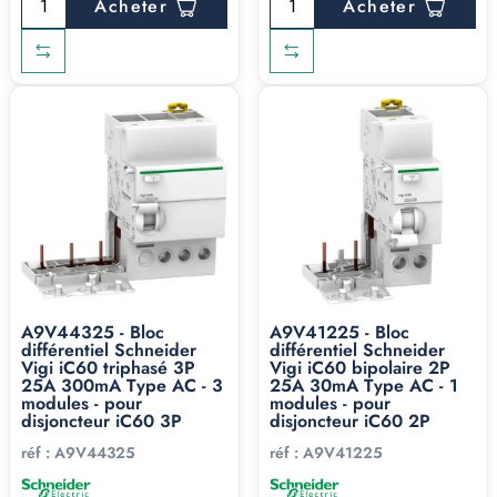
Acheter
Acheter
A9V44325 - Bloc
A9V41225 - Bloc
différentiel Schneider
différentiel Schneider
Vigi iC60 triphasé 3P
Vigi iC60 bipolaire 2P
25A 300mA Type AC - 3
25A 30mA Type AC - 1
modules - pour
modules - pour
disjoncteur iC60 3P
disjoncteur iC60 2P
réf :
A9V44325
réf :
A9V41225