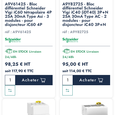
A9V61425 - Bloc
A9Y82725 - Bloc
différentiel Schneider
différentiel Schneider
Vigi iC60 tétrapolaire 4P
Vigi iC40 (iDT40) 3P+N
25A 30mA Type Asi - 3
25A 30mA Type AC - 2
modules - pour
modules - pour
disjoncteur iC60 4P
disjoncteur iC40 3P+N
réf :
A9V61425
réf :
A9Y82725
EN STOCK Livraison
EN STOCK Livraison
24/48h
24/48h
98,25 € HT
95,00 € HT
soit 117,90 € TTC
soit 114,00 € TTC
Acheter
Acheter