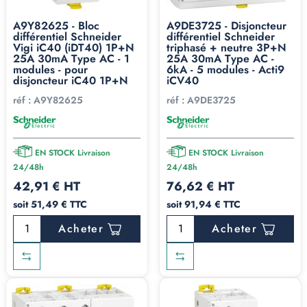
A9Y82625 - Bloc
A9DE3725 - Disjoncteur
différentiel Schneider
différentiel Schneider
Vigi iC40 (iDT40) 1P+N
triphasé + neutre 3P+N
25A 30mA Type AC - 1
25A 30mA Type AC -
modules - pour
6kA - 5 modules - Acti9
disjoncteur iC40 1P+N
iCV40
réf :
A9Y82625
réf :
A9DE3725
EN STOCK Livraison
EN STOCK Livraison
24/48h
24/48h
42,91 € HT
76,62 € HT
soit 51,49 € TTC
soit 91,94 € TTC
Acheter
Acheter