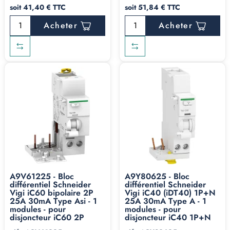
soit 41,40 € TTC
soit 51,84 € TTC
Acheter
Acheter
A9V61225 - Bloc
A9Y80625 - Bloc
différentiel Schneider
différentiel Schneider
Vigi iC60 bipolaire 2P
Vigi iC40 (iDT40) 1P+N
25A 30mA Type Asi - 1
25A 30mA Type A - 1
modules - pour
modules - pour
disjoncteur iC60 2P
disjoncteur iC40 1P+N