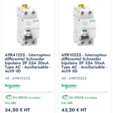
A9R41225 - Interrupteur
A9R10225 - Interrupteur
différentiel Schneider
différentiel Schneider
bipolaire 2P 25A 30mA
bipolaire 2P 25A 10mA
Type AC - Auxiliarisable -
Type AC - Auxiliarisable -
Acti9 iID
Acti9 iID
réf :
A9R41225
réf :
A9R10225
EN STOCK Livraison
EN STOCK Livraison
24/48h
24/48h
34,50 € HT
43,20 € HT