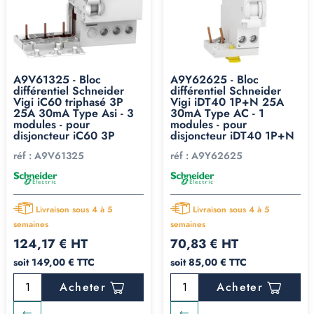
A9V61325 - Bloc
A9Y62625 - Bloc
différentiel Schneider
différentiel Schneider
Vigi iC60 triphasé 3P
Vigi iDT40 1P+N 25A
25A 30mA Type Asi - 3
30mA Type AC - 1
modules - pour
modules - pour
disjoncteur iC60 3P
disjoncteur iDT40 1P+N
réf :
A9V61325
réf :
A9Y62625
Livraison sous 4 à 5
Livraison sous 4 à 5
semaines
semaines
124,17 € HT
70,83 € HT
soit 149,00 € TTC
soit 85,00 € TTC
Acheter
Acheter