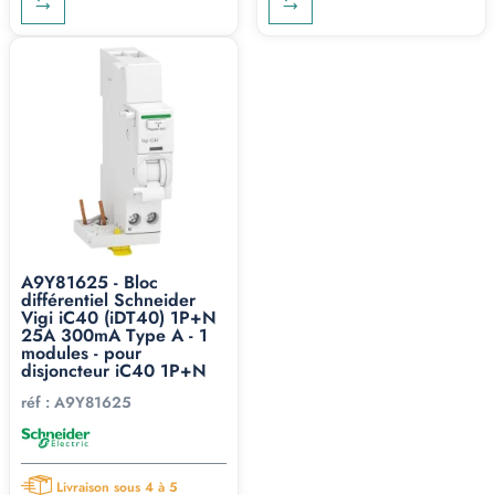
A9Y81625 - Bloc
différentiel Schneider
Vigi iC40 (iDT40) 1P+N
25A 300mA Type A - 1
modules - pour
disjoncteur iC40 1P+N
réf :
A9Y81625
Livraison sous 4 à 5