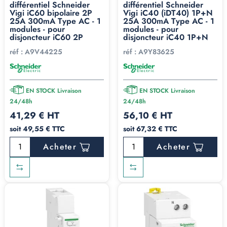
différentiel Schneider
différentiel Schneider
Vigi iC60 bipolaire 2P
Vigi iC40 (iDT40) 1P+N
25A 300mA Type AC - 1
25A 300mA Type AC - 1
modules - pour
modules - pour
disjoncteur iC60 2P
disjoncteur iC40 1P+N
réf :
A9V44225
réf :
A9Y83625
EN STOCK Livraison
EN STOCK Livraison
24/48h
24/48h
41,29 € HT
56,10 € HT
soit 49,55 € TTC
soit 67,32 € TTC
Acheter
Acheter