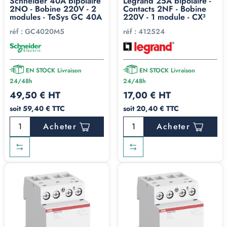
Schneider 40A bipolaire
Legrand 25A bipolaire -
2NO - Bobine 220V - 2
Contacts 2NF - Bobine
modules - TeSys GC 40A
220V - 1 module - CX³
réf :
GC4020M5
réf :
412524
EN STOCK Livraison
EN STOCK Livraison
24/48h
24/48h
49,50 € HT
17,00 € HT
soit 59,40 € TTC
soit 20,40 € TTC
Acheter
Acheter