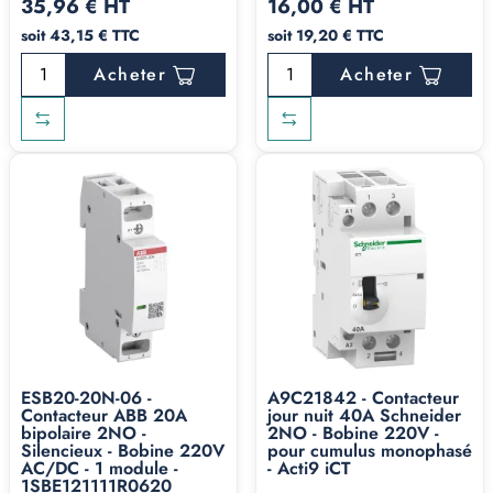
35,96 € HT
16,00 € HT
soit 43,15 € TTC
soit 19,20 € TTC
Acheter
Acheter
ESB20-20N-06 -
A9C21842 - Contacteur
Contacteur ABB 20A
jour nuit 40A Schneider
bipolaire 2NO -
2NO - Bobine 220V -
Silencieux - Bobine 220V
pour cumulus monophasé
AC/DC - 1 module -
- Acti9 iCT
1SBE121111R0620