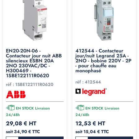
EN20-20N-06 -
412544 - Contacteur
Contacteur jour nuit ABB
jour/nuit Legrand 25A -
silencieux ESBN 20A
2NO - bobine 220V - 2P
2NO 230VAC/DC -
- pour chauffe eau
H300469 -
monophasé
1SBE122111R0620
réf :
412544
réf :
1SBE122111R0620
EN STOCK Livraison
EN STOCK Livraison
24/48h
24/48h
29,08 € HT
12,53 € HT
soit 34,90 € TTC
soit 15,04 € TTC