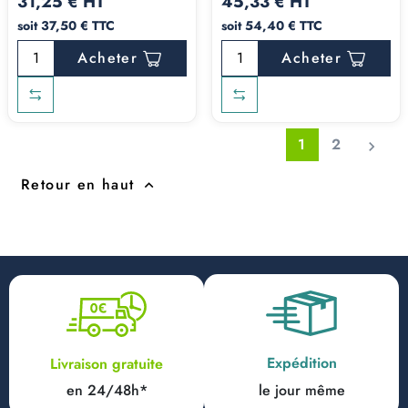
31,25 € HT
45,33 € HT
soit 37,50 € TTC
soit 54,40 € TTC
Acheter
Acheter
1
2

Retour en haut

Expédition
Livraison gratuite
en 24/48h*
le jour même