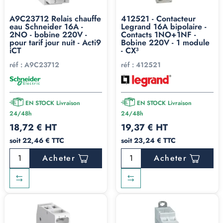
A9C23712 Relais chauffe
412521 - Contacteur
eau Schneider 16A -
Legrand 16A bipolaire -
2NO - bobine 220V -
Contacts 1NO+1NF -
pour tarif jour nuit - Acti9
Bobine 220V - 1 module
iCT
- CX³
réf :
A9C23712
réf :
412521
EN STOCK Livraison
EN STOCK Livraison
24/48h
24/48h
18,72 € HT
19,37 € HT
soit 22,46 € TTC
soit 23,24 € TTC
Acheter
Acheter