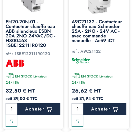
EN20-20N-01 -
A9C21132 - Contacteur
Contacteur chauffe eau
chauffe eau Schneider
ABB silencieux ESBN
25A - 2NO - 24V AC -
20A 2NO 24VAC/DC -
avec commande
H300468 -
manuelle - Acti9 iCT
1SBE122111R0120
réf :
A9C21132
réf :
1SBE122111R0120
EN STOCK Livraison
EN STOCK Livraison
24/48h
24/48h
32,50 € HT
26,62 € HT
soit 39,00 € TTC
soit 31,94 € TTC
Acheter
Acheter