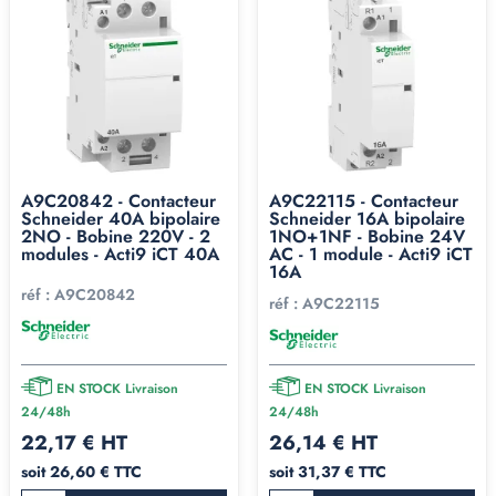
A9C20842 - Contacteur
A9C22115 - Contacteur
Schneider 40A bipolaire
Schneider 16A bipolaire
2NO - Bobine 220V - 2
1NO+1NF - Bobine 24V
modules - Acti9 iCT 40A
AC - 1 module - Acti9 iCT
16A
réf :
A9C20842
réf :
A9C22115
EN STOCK Livraison
EN STOCK Livraison
24/48h
24/48h
22,17 € HT
26,14 € HT
soit 26,60 € TTC
soit 31,37 € TTC