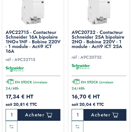
A9C22715 - Contacteur
A9C20732 - Contacteur
Schneider 16A bipolaire
Schneider 25A bipolaire
1NO+1NF - Bobine 220V
2NO - Bobine 220V - 1
- 1 module - Acti9 iCT
module - Acti9 iCT 25A
16A
réf :
A9C20732
réf :
A9C22715
EN STOCK Livraison
EN STOCK Livraison
24/48h
24/48h
17,34 € HT
16,70 € HT
soit 20,81 € TTC
soit 20,04 € TTC
Acheter
Acheter